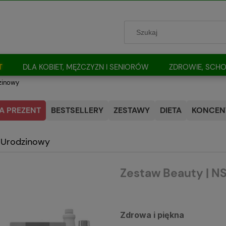
T
DLA KOBIET, MĘŻCZYZN I SENIORÓW
ZDROWIE, SCHO
zinowy
A PREZENT
BESTSELLERY
ZESTAWY
DIETA
KONCENT
 Urodzinowy
Zestaw Beauty | NS
Zdrowa i piękna