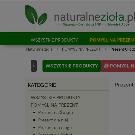
WSZYSTKIE PRODUKTY
POMYSŁ NA PREZEN
»
»
Naturalne zioła
POMYSŁ NA PREZENT
Prezent Urod
Jak kupować?
WSZYSTKIE PRODUKTY
🎁 POMYSŁ N
<
Prezent
KATEGORIE
WSZYSTKIE PRODUKTY
POMYSŁ NA PREZENT
Prezent na Święta
Prezent dla niej
Prezent dla niego
Prezent dla Babci