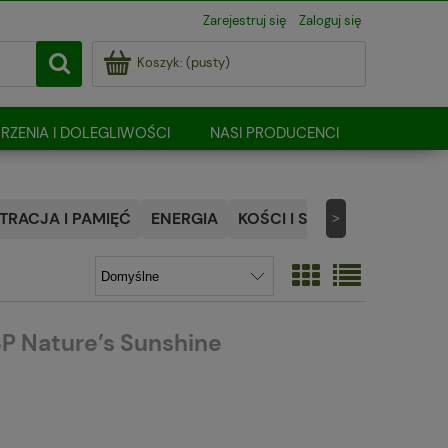
Zarejestruj się
Zaloguj się
Koszyk:
(pusty)
RZENIA I DOLEGLIWOŚCI
NASI PRODUCENCI
RACJA I PAMIĘĆ
ENERGIA
KOŚCI I STAWY
NATURALN
>
P Nature’s Sunshine