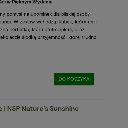
ści w Pięknym Wydaniu
ny pomysł na upominek dla bliskiej osoby -
gancji. W zestaw wchodzą: kubek, który umili
ną herbatką, która otuli ciepłem, oraz
czekoladzie słodką przyjemność, której trudno
DO KOSZYKA
 | NSP Nature’s Sunshine