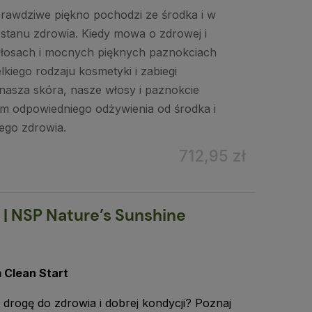
prawdziwe piękno pochodzi ze środka i w
stanu zdrowia. Kiedy mowa o zdrowej i
 włosach i mocnych pięknych paznokciach
kiego rodzaju kosmetyki i zabiegi
nasza skóra, nasze włosy i paznokcie
im odpowiedniego odżywienia od środka i
łego zdrowia.
712,95 zł
 | NSP Nature’s Sunshine
 Clean Start
drogę do zdrowia i dobrej kondycji? Poznaj