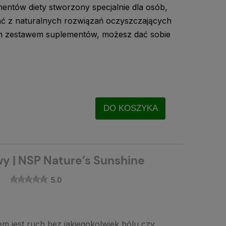
mentów diety stworzony specjalnie dla osób,
ać z naturalnych rozwiązań oczyszczających
 zestawem suplementów, możesz dać sobie
DO KOSZYKA
wy | NSP Nature’s Sunshine
5.0
em jest ruch bez jakiegokolwiek bólu czy