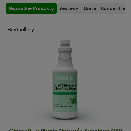
Wszystkie Produkty
Zestawy
Dieta
Koncentracja
Bestsellery
Chlorofil w Płynie Nature's Sunshine NSP