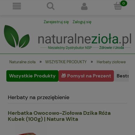
Zarejestruj się
Zaloguj się
»
»
Naturalne zioła
WSZYSTKIE PRODUKTY
Herbaty ziołowe
Wszystkie Produkty
🎁 Pomysł na Prezent
Bestsel
Herbaty na przeziębienie
Herbatka Owocowo-Ziołowa Dzika Róża
Kubek (100g) | Natura Wita