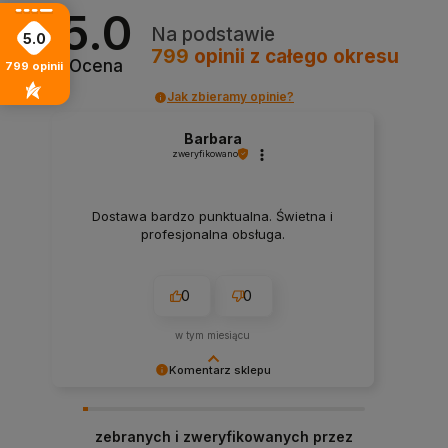
5.0
Na podstawie
5.0
799
opinii
z całego okresu
Ocena
799
opinii
Jak zbieramy opinie?
Barbara
zweryfikowano
Dostawa bardzo punktualna. Świetna i
profesjonalna obsługa.
0
0
w tym miesiącu
Komentarz sklepu
Cieszymy się, że nasza obsługa spełniła Twoje
oczekiwania.
zebranych i zweryfikowanych przez