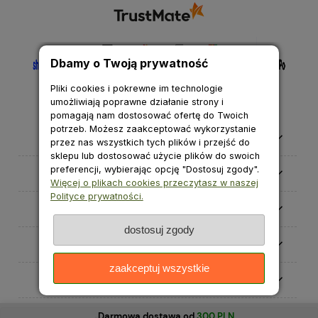
Dbamy o Twoją prywatność
Pliki cookies i pokrewne im technologie
umożliwiają poprawne działanie strony i
pomagają nam dostosować ofertę do Twoich
potrzeb. Możesz zaakceptować wykorzystanie
Pomoc
przez nas wszystkich tych plików i przejść do
sklepu lub dostosować użycie plików do swoich
preferencji, wybierając opcję "Dostosuj zgody".
Moje konto
Więcej o plikach cookies przeczytasz w naszej
Polityce prywatności.
Płatności i dostawa
dostosuj zgody
Informacje
zaakceptuj wszystkie
O nas
Darmowa dostawa od
300 PLN