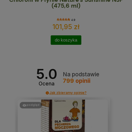
Ma
(475,6 ml)
4.9
101,95 zł
do koszyka
5.0
Na podstawie
799
opinii
Ocena
Jak zbieramy opinie?
podgląd