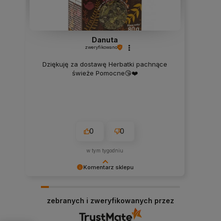
Danuta
zweryfikowano
Dziękuję za dostawę Herbatki pachnące
świeże Pomocne😘❤️
0
0
w tym tygodniu
Komentarz sklepu
Dziękujemy za tak pozytywną ocenę i zaufanie.
Miło wiedzieć, że zakupy u nas były dobrym
zebranych i zweryfikowanych przez
wyborem.