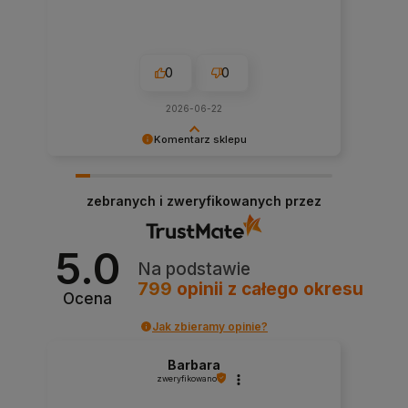
0
0
2026-06-22
Komentarz sklepu
Cieszymy się, że nasza obsługa spełniła Twoje
oczekiwania.
zebranych i zweryfikowanych przez
5.0
Na podstawie
799
opinii
z całego okresu
Ocena
Jak zbieramy opinie?
Barbara
zweryfikowano