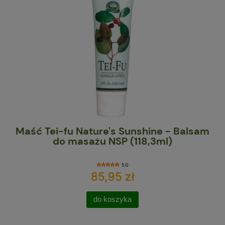
NSP
Maść Tei-fu Nature's Sunshine - Balsam
C
do masażu NSP (118,3ml)
5.0
85,95 zł
do koszyka