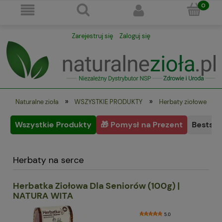
Zarejestruj się
Zaloguj się
»
»
Naturalne zioła
WSZYSTKIE PRODUKTY
Herbaty ziołowe
Wszystkie Produkty
🎁 Pomysł na Prezent
Bestsel
Herbaty na serce
Herbatka Ziołowa Dla Seniorów (100g) |
NATURA WITA
5.0