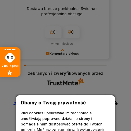
Dostawa bardzo punktualna. Świetna i
profesjonalna obsługa.
0
0
w tym miesiącu
Komentarz sklepu
5.0
Cieszymy się, że nasza obsługa spełniła Twoje
799
opinii
oczekiwania.
zebranych i zweryfikowanych przez
Dbamy o Twoją prywatność
Pliki cookies i pokrewne im technologie
umożliwiają poprawne działanie strony i
pomagają nam dostosować ofertę do Twoich
potrzeb. Możesz zaakceptować wykorzystanie