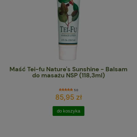
NSP
Maść Tei-fu Nature's Sunshine - Balsam
C
do masażu NSP (118,3ml)
5.0
85,95 zł
do koszyka