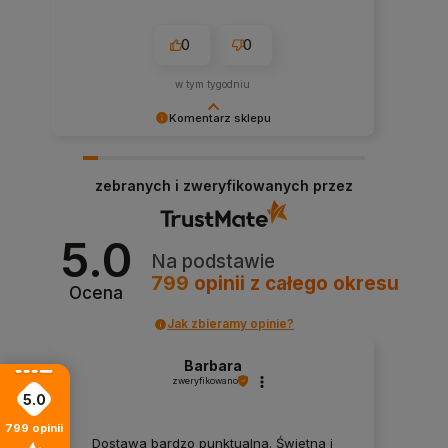
0
0
w tym tygodniu
Komentarz sklepu
Bardzo doceniamy Twoją ocenę – dziękujemy!
Dzięki takim klientom jak Ty nasza praca nabiera
zebranych i zweryfikowanych przez
sensu.
5.0
Na podstawie
799
opinii
z całego okresu
Ocena
Jak zbieramy opinie?
Barbara
zweryfikowano
5.0
799
opinii
Dostawa bardzo punktualna. Świetna i