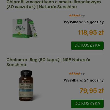
Chlorofil w saszetkach o smaku limonkowym
(30 saszetek) | Nature's Sunshine
5.0
Wysyłka w:
24 godziny
118,95 zł
DO KOSZYKA
Cholester-Reg (90 kaps.) | NSP Nature’s
Sunshine
5.0
Wysyłka w:
24 godziny
79,95 zł
DO KOSZYKA