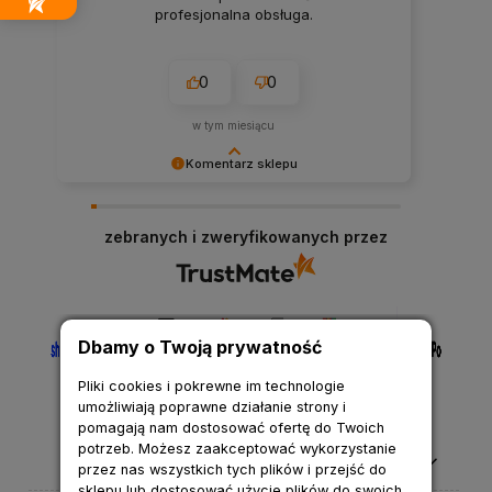
profesjonalna obsługa.
0
0
w tym miesiącu
Komentarz sklepu
Cieszymy się, że nasza obsługa spełniła Twoje
oczekiwania.
zebranych i zweryfikowanych przez
Dbamy o Twoją prywatność
Pliki cookies i pokrewne im technologie
umożliwiają poprawne działanie strony i
pomagają nam dostosować ofertę do Twoich
potrzeb. Możesz zaakceptować wykorzystanie
Pomoc
przez nas wszystkich tych plików i przejść do
sklepu lub dostosować użycie plików do swoich