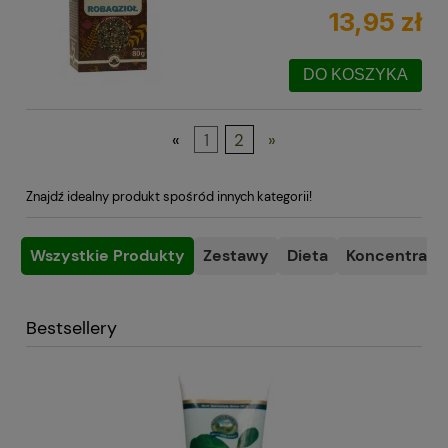
13,95 zł
DO KOSZYKA
«
1
2
»
Znajdź idealny produkt spośród innych kategorii!
Wszystkie Produkty
Zestawy
Dieta
Koncentracja
Bestsellery