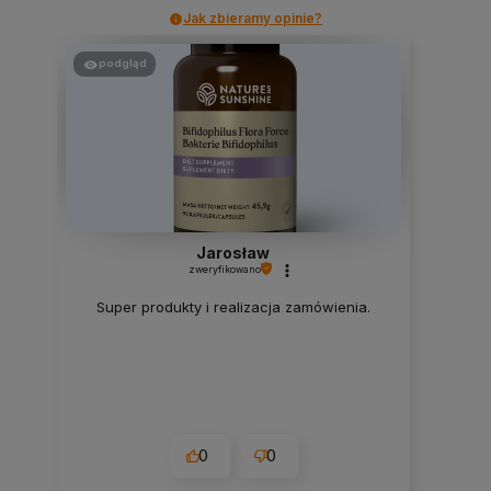
Jak zbieramy opinie?
podgląd
Jarosław
zweryfikowano
Super produkty i realizacja zamówienia.
0
0