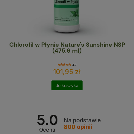
Chlorofil w Płynie Nature's Sunshine NSP
Ma
(475,6 ml)
4.9
101,95 zł
do koszyka
5.0
Na podstawie
800
opinii
Ocena