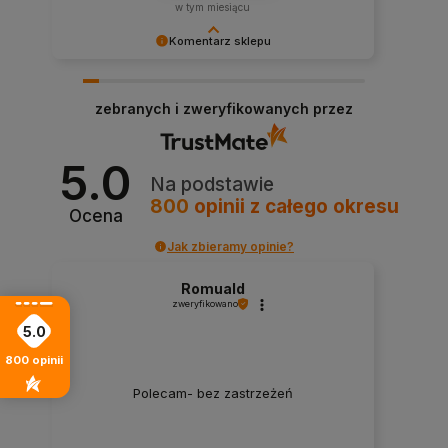
w tym miesiącu
Komentarz sklepu
Bardzo doceniamy Twoją ocenę – dziękujemy!
Dzięki takim klientom jak Ty nasza praca nabiera
zebranych i zweryfikowanych przez
sensu.
5.0
Na podstawie
800
opinii
z całego okresu
Ocena
Jak zbieramy opinie?
Romuald
zweryfikowano
5.0
800
opinii
Polecam- bez zastrzeżeń