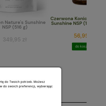
Czerwona Koniczyna Nature's
Bakte
nshine
Sunshine NSP (100 kapsułek)
kaps.) |
56,95 zł
do koszyka
ertę do Twoich potrzeb. Możesz
w do swoich preferencji, wybierając