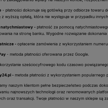
e
- płatności dokonuje się gotówką przy odbiorze towaru d
ę z wyższą opłatą, która nie występuje w przypadku innych
 natychmiastowy -
płatność za pomocą natychmiastowego
owania na stronę banku. Wygodne rozwiązanie dokonania p
atnicze -
opłacenie zamówienia z wykorzystaniem numeru k
Pay
- metoda płatności oferowana przez Google.
korzystanie sześciocyfrowego kodu czasowo powiązaneg
y24.pl -
metoda płatności z wykorzystaniem popularnego p
amy naszym klientom pełne bezpieczeństwo podczas dokony
waniu najnowszych technologii oraz renomowanych platfo
h oraz transakcji. Twoje płatności w naszym sklepie są z