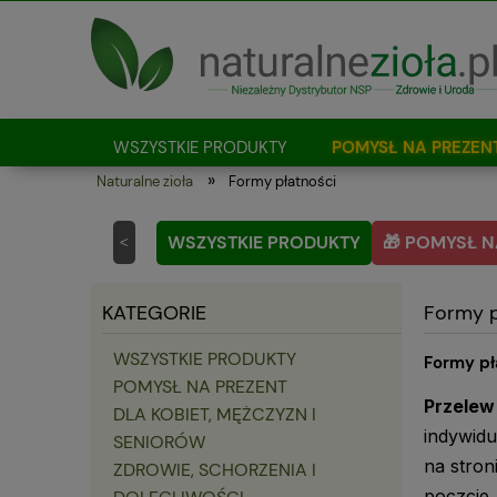
WSZYSTKIE PRODUKTY
POMYSŁ NA PREZEN
»
Naturalne zioła
Formy płatności
Jak kupować?
WSZYSTKIE PRODUKTY
🎁 POMYSŁ N
<
KATEGORIE
Formy p
WSZYSTKIE PRODUKTY
Formy pł
POMYSŁ NA PREZENT
Przelew
DLA KOBIET, MĘŻCZYZN I
indywidu
SENIORÓW
na stron
ZDROWIE, SCHORZENIA I
poczcie.