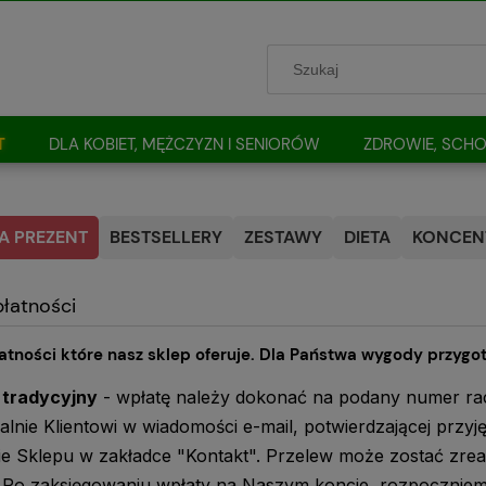
T
DLA KOBIET, MĘŻCZYZN I SENIORÓW
ZDROWIE, SCHO
A PREZENT
BESTSELLERY
ZESTAWY
DIETA
KONCENT
łatności
atności które nasz sklep oferuje. Dla Państwa wygody przygo
 tradycyjny
- wpłatę należy dokonać na podany numer r
alnie Klientowi w wiadomości e-mail, potwierdzającej przy
ie Sklepu w zakładce "Kontakt". Przelew może zostać zrea
 Po zaksięgowaniu wpłaty na Naszym koncie, rozpoczniemy