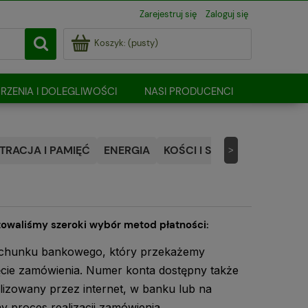
Zarejestruj się
Zaloguj się
Koszyk:
(pusty)
RZENIA I DOLEGLIWOŚCI
NASI PRODUCENCI
RACJA I PAMIĘĆ
ENERGIA
KOŚCI I STAWY
NATURALN
>
towaliśmy szeroki wybór metod płatności:
achunku bankowego, który przekażemy
jęcie zamówienia. Numer konta dostępny także
lizowany przez internet, w banku lub na
 proces realizacji zamówienia.