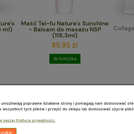
ei-fu Nature's Sunshine
Collagen Nature's Su
alsam do masażu NSP
NSP (516 g)
(118,3ml)
85,95 zł
349,95 zł
do koszyka
ie umożliwiają poprawne działanie strony i pomagają nam dostosować of
wszystkich tych plików i przejść do sklepu lub dostosować użycie plikó
 naszej Polityce prywatności.
ystkie