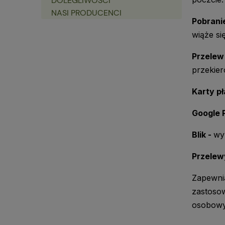
DOLEGLIWOŚCI
NASI PRODUCENCI
Pobrani
wiąże si
Przelew
przekier
Karty pł
Google 
Blik -
wy
Przelew
Zapewni
zastoso
osobowyc