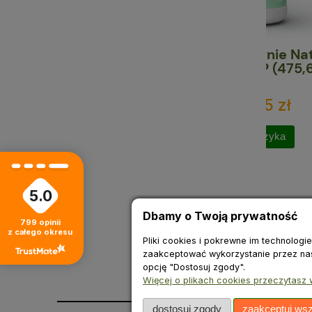
Chlorofil w Płynie Nature's
Maść T
Sunshine NSP (475,6 ml)
- B
101,95 zł
do koszyka
5.0
Dbamy o Twoją prywatność
799
opinii
z całego okresu
Pliki cookies i pokrewne im technolog
zaakceptować wykorzystanie przez nas 
opcję "Dostosuj zgody".
Więcej o plikach cookies przeczytasz w
dostosuj zgody
zaakceptuj wsz