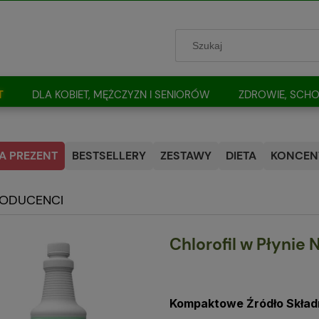
T
DLA KOBIET, MĘŻCZYZN I SENIORÓW
ZDROWIE, SCHO
A PREZENT
BESTSELLERY
ZESTAWY
DIETA
KONCENT
RODUCENCI
Chlorofil w Płynie 
Kompaktowe Źródło Skła