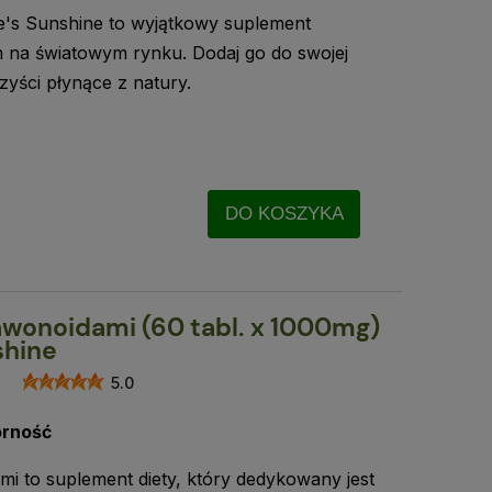
re's Sunshine to wyjątkowy suplement
em na światowym rynku. Dodaj go do swojej
rzyści płynące z natury.
DO KOSZYKA
awonoidami (60 tabl. x 1000mg)
shine
5.0
orność
mi to suplement diety, który dedykowany jest