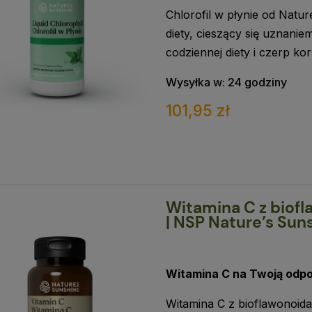
Chlorofil w płynie od Natu
diety, cieszący się uznani
codziennej diety i czerp ko
Wysyłka w:
24 godziny
101,95 zł
Witamina C z biofl
| NSP Nature’s Sun
Witamina C na Twoją odp
Witamina C z bioflawonoida