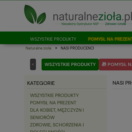
WSZYSTKIE PRODUKTY
POMYSŁ NA PREZEN
»
Naturalne zioła
NASI PRODUCENCI
Jak kupować?
WSZYSTKIE PRODUKTY
🎁 POMYSŁ N
<
NASI P
KATEGORIE
WSZYSTKIE PRODUKTY
POMYSŁ NA PREZENT
DLA KOBIET, MĘŻCZYZN I
SENIORÓW
ZDROWIE, SCHORZENIA I