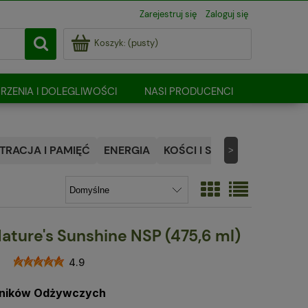
Zarejestruj się
Zaloguj się
Koszyk:
(pusty)
RZENIA I DOLEGLIWOŚCI
NASI PRODUCENCI
RACJA I PAMIĘĆ
ENERGIA
KOŚCI I STAWY
NATURALN
>
Nature's Sunshine NSP (475,6 ml)
4.9
dników Odżywczych