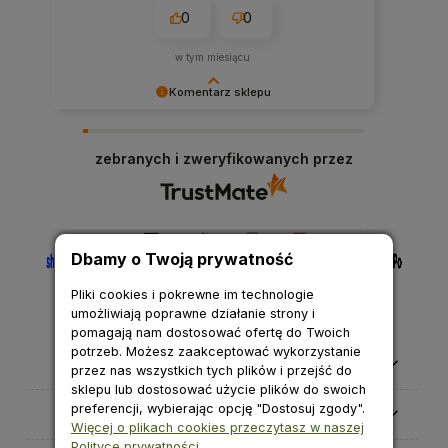
0
0
w tym miesiącu
Komentarz sklepu
Cieszymy się, że nasza obsługa spełniła Twoje
oczekiwania.
zebranych i zweryfikowanych przez
Dbamy o Twoją prywatność
Pliki cookies i pokrewne im technologie
umożliwiają poprawne działanie strony i
pomagają nam dostosować ofertę do Twoich
potrzeb. Możesz zaakceptować wykorzystanie
Pomoc
przez nas wszystkich tych plików i przejść do
sklepu lub dostosować użycie plików do swoich
preferencji, wybierając opcję "Dostosuj zgody".
Moje konto
Więcej o plikach cookies przeczytasz w naszej
Polityce prywatności.