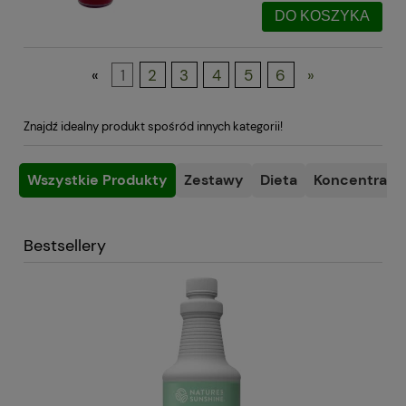
DO KOSZYKA
«
1
2
3
4
5
6
»
Znajdź idealny produkt spośród innych kategorii!
Wszystkie Produkty
Zestawy
Dieta
Koncentracja
Bestsellery