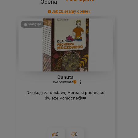
Ocena
Jak zbieramy opinie?
podgląd
Danuta
zweryfikowano
Dziękuję za dostawę Herbatki pachnące
świeże Pomocne😘❤️
0
0