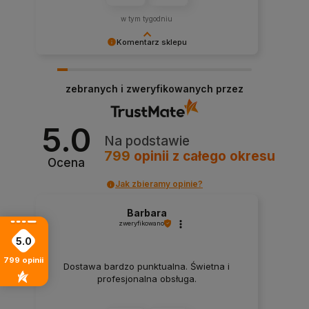
w tym tygodniu
Komentarz sklepu
Dziękujemy za tak pozytywną ocenę i zaufanie.
Miło wiedzieć, że zakupy u nas były dobrym
zebranych i zweryfikowanych przez
wyborem.
5.0
Na podstawie
799
opinii
z całego okresu
Ocena
Jak zbieramy opinie?
Barbara
zweryfikowano
5.0
799
opinii
Dostawa bardzo punktualna. Świetna i
profesjonalna obsługa.