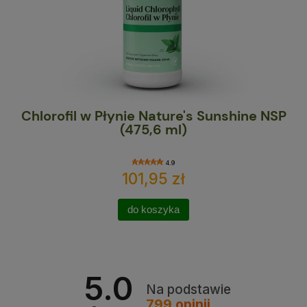
Chlorofil w Płynie Nature's Sunshine NSP
Ma
(475,6 ml)
4.9
101,95 zł
do koszyka
5.0
Na podstawie
799
opinii