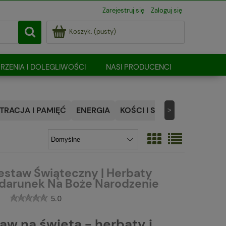
Zarejestruj się
Zaloguj się
Koszyk:
(pusty)
RZENIA I DOLEGLIWOŚCI
NASI PRODUCENCI
RACJA I PAMIĘĆ
ENERGIA
KOŚCI I STAWY
NATURALN
>
estaw Świąteczny | Herbaty
odarunek Na Boże Narodzenie
5.0
w na święta - herbaty i