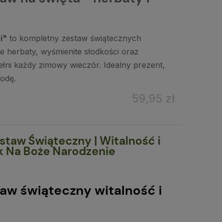
i"
to kompletny zestaw świątecznych
 herbaty, wyśmienite słodkości oraz
ełni każdy zimowy wieczór. Idealny prezent,
godę.
59,95 zł
taw Świąteczny | Witalność i
k Na Boże Narodzenie
aw świąteczny witalność i