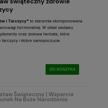
aw świąteczny zdrowie
zycy
w i Tarczycy"
to starannie skomponowana
ównowagi hormonalnej. W skład zestawu
plementy oraz ziołowa herbata, które
 tarczycy i dobre samopoczucie.
DO KOSZYKA
staw Świąteczny | Wsparcie
arunek Na Boże Narodzenie