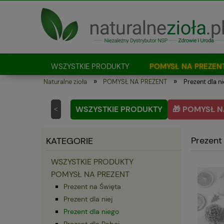
WSZYSTKIE PRODUKTY
POMYSŁ NA PREZEN
»
»
Naturalne zioła
POMYSŁ NA PREZENT
Prezent dla n
Jak kupować?
WSZYSTKIE PRODUKTY
🎁 POMYSŁ N
<
Prezent
KATEGORIE
WSZYSTKIE PRODUKTY
POMYSŁ NA PREZENT
Prezent na Święta
Prezent dla niej
Prezent dla niego
Prezent dla Babci