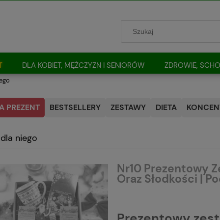
T
DLA KOBIET, MĘŻCZYZN I SENIORÓW
ZDROWIE, SCHO
iego
A PREZENT
BESTSELLERY
ZESTAWY
DIETA
KONCENT
 dla niego
Nr10 Prezentowy Z
Oraz Słodkości | P
Prezentowy zesta