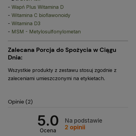
-
Wapń Plus Witamina D
-
Witamina C bioﬂawonoidy
-
Witamina D3
-
MSM - Metylosulfonylometan
Zalecana Porcja do Spożycia w Ciągu
Dnia:
Wszystkie produkty z zestawu stosuj zgodnie z
zaleceniami umieszczonymi na etykietach.
Opinie
(2)
5.0
Na podstawie
2
opinii
Ocena