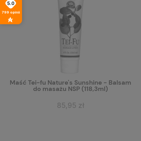
5.0
799
opinii
NSP
Maść Tei-fu Nature's Sunshine - Balsam
C
do masażu NSP (118,3ml)
85,95 zł