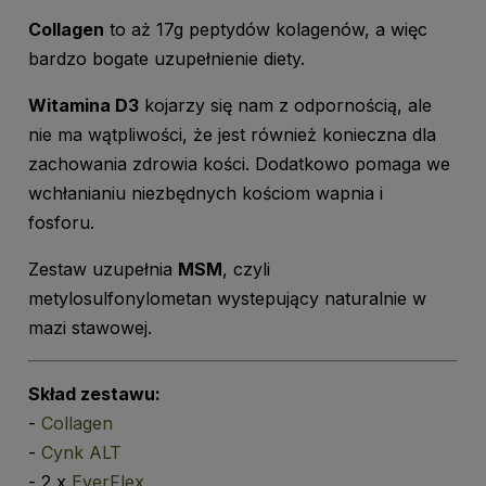
Collagen
to aż 17g peptydów kolagenów, a więc
bardzo bogate uzupełnienie diety.
Witamina D3
kojarzy się nam z odpornością, ale
nie ma wątpliwości, że jest również konieczna dla
zachowania zdrowia kości. Dodatkowo pomaga we
wchłanianiu niezbędnych kościom wapnia i
fosforu.
Zestaw uzupełnia
MSM
, czyli
metylosulfonylometan wystepujący naturalnie w
mazi stawowej.
Skład zestawu:
-
Collagen
-
Cynk ALT
- 2 x
EverFlex