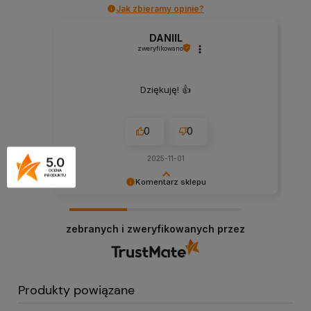
Jak zbieramy opinie?
DANIIL
zweryfikowano
Dziękuję! 👍️
0
0
2025-11-01
5.0
OCENA
PRODUKTU
Komentarz sklepu
Twoja opinia dodaje nam skrzydeł – dziękujemy!
zebranych i zweryfikowanych przez
Produkty powiązane