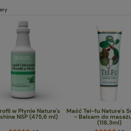
lery
rofil w Płynie Nature's
Maść Tei-fu Nature's 
shine NSP (475,6 ml)
- Balsam do masaż
(118,3ml)