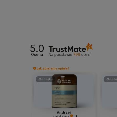
5.0
Ocena
Na podstawie
799
opinii
Jak zbieramy opinie?
podgląd
podg
Andrzej
zweryfikowano