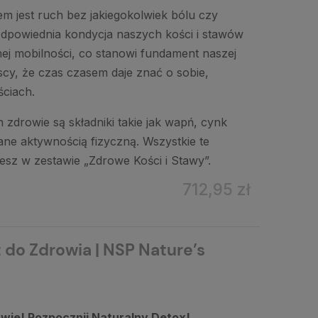
em jest ruch bez jakiegokolwiek bólu czy
Odpowiednia kondycja naszych kości i stawów
nej mobilności, co stanowi fundament naszej
cy, że czas czasem daje znać o sobie,
ściach.
 zdrowie są składniki takie jak wapń, cynk
ane aktywnością fizyczną. Wszystkie te
esz w zestawie „Zdrowe Kości i Stawy”.
712,95 zł
 do Zdrowia | NSP Nature’s
wie! Rozpocznij Naturalny Detox!