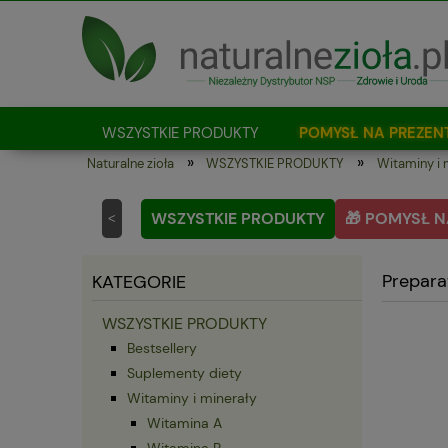
WSZYSTKIE PRODUKTY
POMYSŁ NA PREZEN
»
»
Naturalne zioła
WSZYSTKIE PRODUKTY
Witaminy i 
Jak kupować?
WSZYSTKIE PRODUKTY
🎁 POMYSŁ N
<
Prepara
KATEGORIE
WSZYSTKIE PRODUKTY
Bestsellery
Suplementy diety
Witaminy i minerały
Witamina A
Witamina B