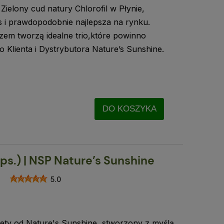
Zielony cud natury Chlorofil w Płynie,
us i prawdopodobnie najlepsza na rynku.
zem tworzą idealne trio,które powinno
 Klienta i Dystrybutora Nature’s Sunshine.
DO KOSZYKA
ps.) | NSP Nature’s Sunshine
5.0
iety od Nature's Sunshine, stworzony z myślą