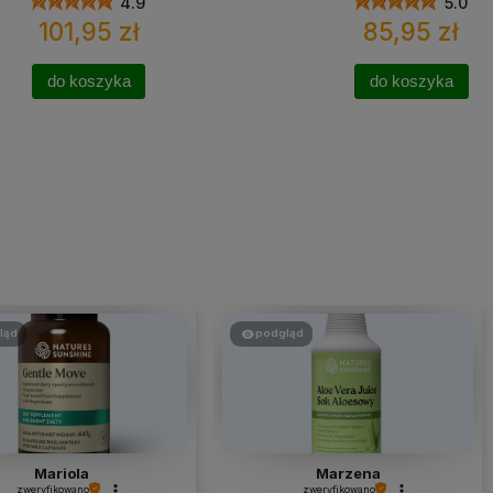
4.9
5.0
101,95 zł
85,95 zł
do koszyka
do koszyka
ląd
podgląd
Mariola
Marzena
zweryfikowano
zweryfikowano