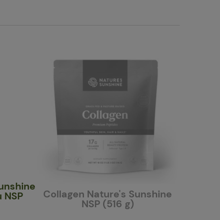
Sunshine
Czerwon
Collagen Nature's Sunshine
u NSP
Sunshin
NSP (516 g)