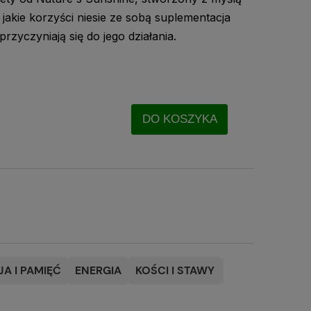
, jakie korzyści niesie ze sobą suplementacja
 przyczyniają się do jego działania.
DO KOSZYKA
A I PAMIĘĆ
ENERGIA
KOŚCI I STAWY
NATURALNE OL