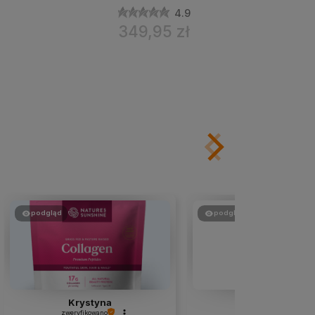
4.9
349,95 zł
podgląd
podgląd
Krystyna
Teresa
zweryfikowano
zweryfikowano