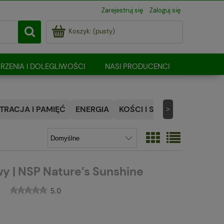
Zarejestruj się
Zaloguj się
Koszyk:
(pusty)
RZENIA I DOLEGLIWOŚCI
NASI PRODUCENCI
RACJA I PAMIĘĆ
ENERGIA
KOŚCI I STAWY
NATURALN
>
wy | NSP Nature’s Sunshine
5.0