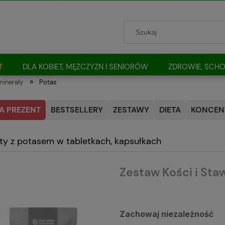
T
DLA KOBIET, MĘŻCZYZN I SENIORÓW
ZDROWIE, SCHO
»
minerały
Potas
A PREZENT
BESTSELLERY
ZESTAWY
DIETA
KONCENT
ty z potasem w tabletkach, kapsułkach
Zestaw Kości i Sta
Zachowaj niezależność