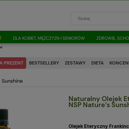
T
DLA KOBIET, MĘŻCZYZN I SENIORÓW
ZDROWIE, SCHO
ne
A PREZENT
BESTSELLERY
ZESTAWY
DIETA
KONCENT
s Sunshine
Naturalny Olejek E
NSP Nature’s Suns
Olejek Eteryczny Frankin