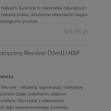
 Nature’s Sunshine to mieszanka naturalnych
i redukcji stresu. Skuteczne właściwości kojące
 ekologiczny produkt.
104,95 zł
teryczny Recover (15ml) | NSP
omfortu
Recover - Wspieraj regenerację i relaksację
ycznym dzięki unikalnemu olejkowi
nshine. Skorzystaj z właściwości
ych tego zaawansowanego produktu.