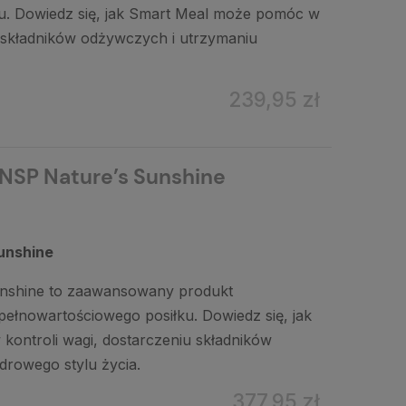
u. Dowiedz się, jak Smart Meal może pomóc w
u składników odżywczych i utrzymaniu
239,95 zł
 NSP Nature’s Sunshine
unshine
unshine to zaawansowany produkt
pełnowartościowego posiłku. Dowiedz się, jak
ontroli wagi, dostarczeniu składników
drowego stylu życia.
377,95 zł