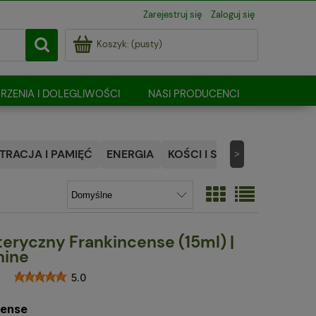
Zarejestruj się
Zaloguj się
Koszyk:
(pusty)
RZENIA I DOLEGLIWOŚCI
NASI PRODUCENCI
RACJA I PAMIĘĆ
ENERGIA
KOŚCI I STAWY
NATURALN
>
teryczny Frankincense (15ml) |
hine
5.0
cense