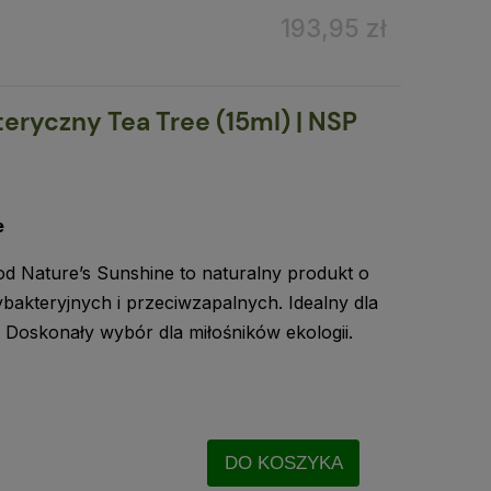
193,95 zł
teryczny Tea Tree (15ml) | NSP
e
od Nature’s Sunshine to naturalny produkt o
ybakteryjnych i przeciwzapalnych. Idealny dla
y. Doskonały wybór dla miłośników ekologii.
DO KOSZYKA