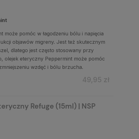
int
nt może pomóc w łagodzeniu bólu i napięcia
ukcji objawów migreny. Jest też skutecznym
szel, dlatego jest często stosowany przy
o, olejek eteryczny Peppermint może pomóc
zmniejszeniu wzdęć i bólu brzucha.
49,95 zł
teryczny Refuge (15ml) | NSP