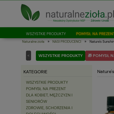
WSZYSTKIE PRODUKTY
POMYSŁ NA PREZEN
»
»
Naturalne zioła
NASI PRODUCENCI
Nature's Sunshi
Jak kupować?
WSZYSTKIE PRODUKTY
🎁 POMYSŁ N
<
Nature'
KATEGORIE
WSZYSTKIE PRODUKTY
POMYSŁ NA PREZENT
DLA KOBIET, MĘŻCZYZN I
SENIORÓW
ZDROWIE, SCHORZENIA I