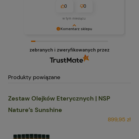
0
0
w tym miesiącu
Komentarz sklepu
Bardzo doceniamy Twoją ocenę – dziękujemy!
Dzięki takim klientom jak Ty nasza praca nabiera
zebranych i zweryfikowanych przez
sensu.
Produkty powiązane
Zestaw Olejków Eterycznych | NSP
Nature’s Sunshine
899,95 zł