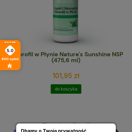
5.0
Chlorofil w Płynie Nature's Sunshine NSP
Ma
(475,6 ml)
800
opinii
101,95 zł
do koszyka
Dbamy o Twoją prywatność