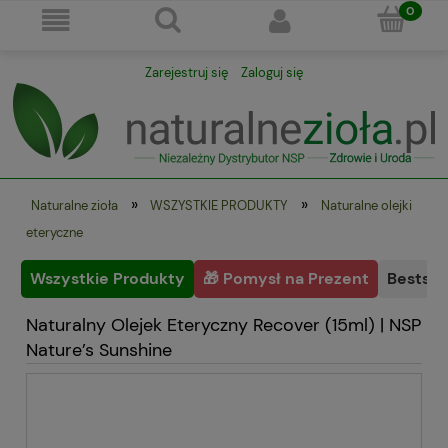
Zarejestruj się
Zaloguj się
»
»
Naturalne zioła
WSZYSTKIE PRODUKTY
Naturalne olejki
eteryczne
Wszystkie Produkty
🎁 Pomysł na Prezent
Bestsel
Naturalny Olejek Eteryczny Recover (15ml) | NSP
Nature’s Sunshine