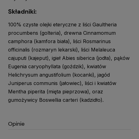
Składniki:
100% czyste olejki eteryczne z liści Gaultheria
procumbens (golteria), drewna Cinnamomum
camphora (kamfora biała), liści Rosmarinus
officinalis (rozmaryn lekarski), liści Melaleuca
cajuputi (kajeput), igieł Abies siberica (jodła), pąków
Eugenia caryophyllata (goździk), kwiatów
Helichrysum angustifolium (kocanki), jagód
Juniperus communis (jałowiec), liści i kwiatów
Mentha piperita (mięta pieprzowa), oraz
gumożywicy Boswellia carteri (kadzidło).
Opinie