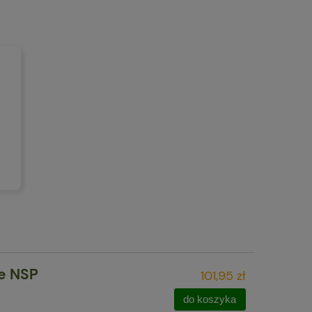
ne NSP
101,95 zł
do koszyka