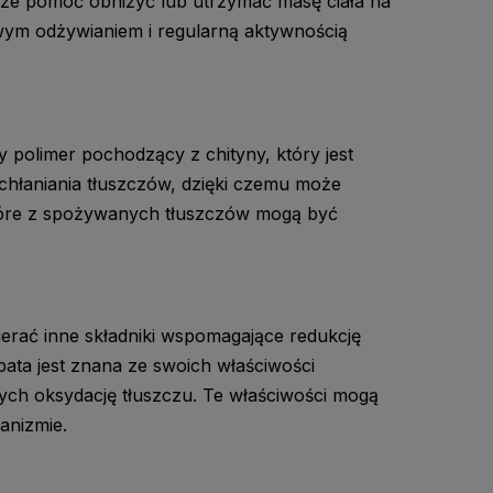
n może pomóć obniżyć lub utrzymać masę ciała na
wym odżywianiem i regularną aktywnością
y polimer pochodzący z chityny, który jest
chłaniania tłuszczów, dzięki czemu może
które z spożywanych tłuszczów mogą być
.
erać inne składniki wspomagające redukcję
erbata jest znana ze swoich właściwości
ych oksydację tłuszczu. Te właściwości mogą
anizmie.