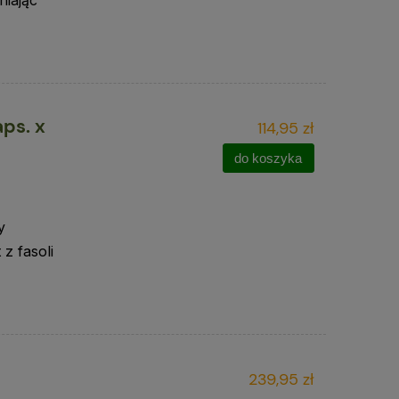
ps. x
114,95 zł
do koszyka
y
z fasoli
239,95 zł