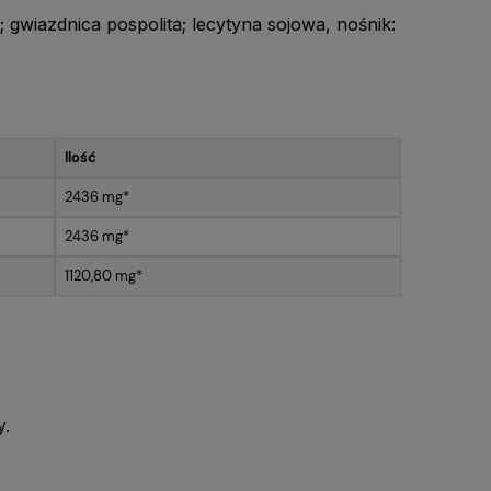
 gwiazdnica pospolita; lecytyna sojowa, nośnik:
Ilość
2436 mg*
2436 mg*
1120,80 mg*
y.