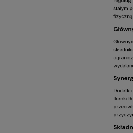
regulują
stałym p
fizyczną
Główny
Głównym 
składnik
ogranicz
wydalane
Synerg
Dodatkow
tkanki t
przeciwt
przyczyn
Składn