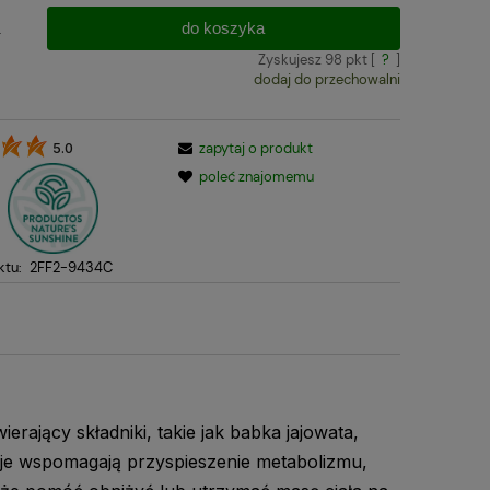
do koszyka
.
Zyskujesz
98
pkt [
?
]
dodaj do przechowalni
zapytaj o produkt
5.0
:
poleć znajomemu
ktu:
2FF2-9434C
rający składniki, takie jak babka jajowata,
cje wspomagają przyspieszenie metabolizmu,