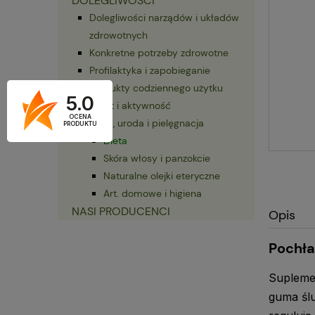
DOLEGLIWOŚCI
Dolegliwości narządów i układów
zdrowotnych
Konkretne potrzeby zdrowotne
Profilaktyka i zapobieganie
Produkty codziennego użytku
5.0
Sport i aktywność
OCENA
Dieta, uroda i pielęgnacja
PRODUKTU
Dieta
Skóra włosy i panzokcie
Naturalne olejki eteryczne
Art. domowe i higiena
NASI PRODUCENCI
Opis
Pochła
Suplemen
guma ślu