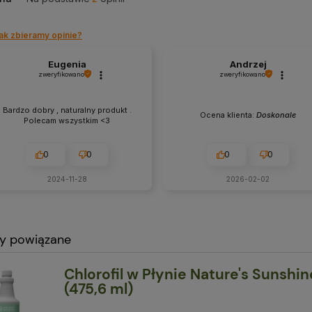
ak zbieramy opinie?
Eugenia
Andrzej
zweryfikowano
zweryfikowano
Bardzo dobry , naturalny produkt .
Ocena klienta:
Doskonale
Polecam wszystkim <3
0
0
0
0
2024-11-28
2026-02-02
y powiązane
Chlorofil w Płynie Nature's Sunshi
(475,6 ml)