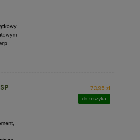
jątkowy
iatowym
zerp
NSP
70,95 zł
do koszyka
ement,
niając