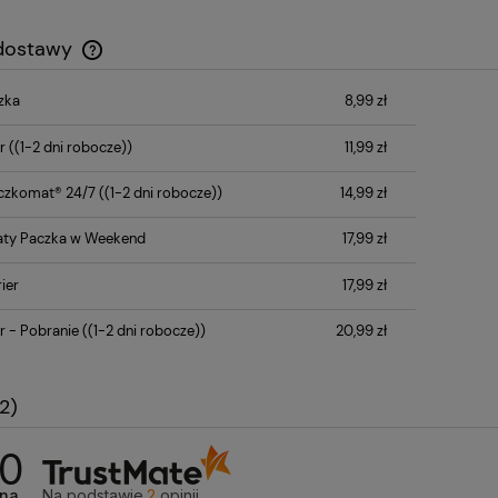
 dostawy
zka
8,99 zł
Cena nie zawiera ewentualnych kosztów
płatności
r
((1-2 dni robocze))
11,99 zł
czkomat® 24/7
((1-2 dni robocze))
14,99 zł
ty Paczka w Weekend
17,99 zł
ier
17,99 zł
r - Pobranie
((1-2 dni robocze))
20,99 zł
2)
.0
na
Na podstawie
2
opinii