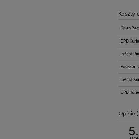
Koszty
Orlen Pac
DPD Kurie
InPost Pa
Paczkoma
InPost Kur
DPD Kurie
Opinie
(
5
Oce