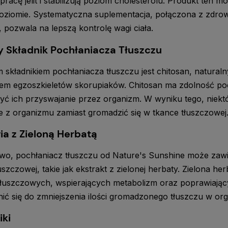
 pracę jelit i stabilizują poziom cholesterolu. Produkt te
oziomie. Systematyczna suplementacja, połączona z zdro
, pozwala na lepszą kontrolę wagi ciała.
 Składnik Pochłaniacza Tłuszczu
składnikiem pochłaniacza tłuszczu jest chitosan, naturaln
iem egzoszkieletów skorupiaków. Chitosan ma zdolność po
yć ich przyswajanie przez organizm. W wyniku tego, nie
 z organizmu zamiast gromadzić się w tkance tłuszczowej
ia z Zieloną Herbatą
o, pochłaniacz tłuszczu od Nature's Sunshine może zawi
łuszczowej, takie jak ekstrakt z zielonej herbaty. Zielona h
łuszczowych, wspierających metabolizm oraz poprawiając
ić się do zmniejszenia ilości gromadzonego tłuszczu w org
iki