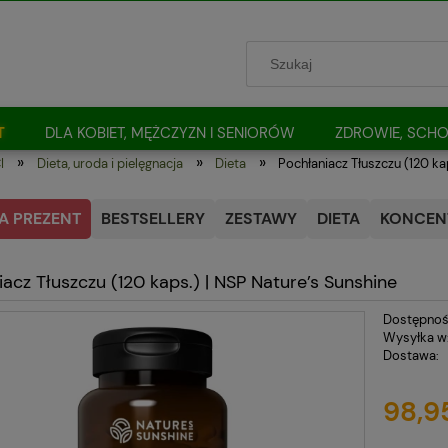
T
DLA KOBIET, MĘŻCZYZN I SENIORÓW
ZDROWIE, SCHO
»
»
»
I
Dieta, uroda i pielęgnacja
Dieta
Pochłaniacz Tłuszczu (120 ka
A PREZENT
BESTSELLERY
ZESTAWY
DIETA
KONCENT
iacz Tłuszczu (120 kaps.) | NSP Nature’s Sunshine
Dostępnoś
Wysyłka w
Dostawa:
Cena nie
98,95
płatnośc