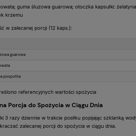
jowata; guma śluzowa guarowa; otoczka kapsułki: żelatyna;
ek krzemu
ć w zalecanej porcji (12 kaps.):
zowa guarowa
jowata
a pospolita
reślono referencyjnych wartości spożycia
na Porcja do Spożycia w Ciągu Dnia
ki 3 razy dziennie w trakcie posiłku popijając szklanką wod
kraczać zalecanej porcji do spożycia w ciągu dnia.