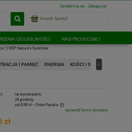
Zarejestruj się
Zaloguj się
Koszyk:
(pusty)
RZENIA I DOLEGLIWOŚCI
NASI PRODUCENCI
ps.) | NSP Nature’s Sunshine
RACJA I PAMIĘĆ
ENERGIA
KOŚCI I STAWY
NATURALN
>
ć:
na wyczerpaniu
:
24 godziny
od 8,99 zł
- Orlen Paczka
sprawdź formy dostawy
 zawiera ewentualnych kosztów
 zł
i