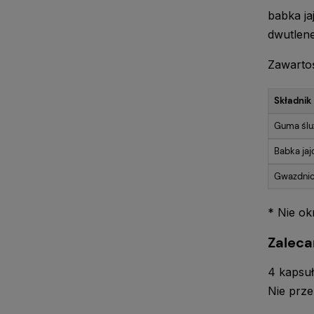
babka ja
dwutlen
Zawartoś
Składnik
Guma ślu
Babka ja
Gwazdnic
* Nie ok
Zaleca
4 kapsuł
Nie prze