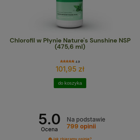
Chlorofil w Płynie Nature's Sunshine NSP
Ma
(475,6 ml)
4.9
101,95 zł
do koszyka
5.0
Na podstawie
799
opinii
Ocena
Jak zbieramy opinie?