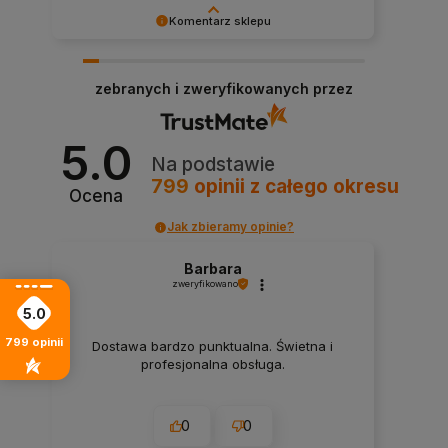
Komentarz sklepu
Cieszymy się, że nasza obsługa spełniła Twoje
oczekiwania.
zebranych i zweryfikowanych przez
5.0
Na podstawie
799
opinii
z całego okresu
Ocena
Jak zbieramy opinie?
Barbara
zweryfikowano
5.0
799
opinii
Dostawa bardzo punktualna. Świetna i
profesjonalna obsługa.
0
0