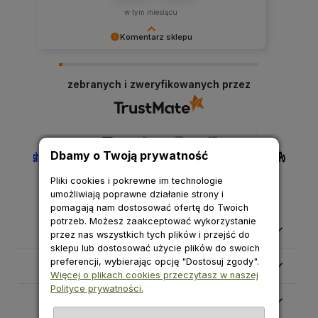
w tym miesiącu
Komentarz sklepu
Cieszymy się, że nasza obsługa spełniła Twoje
oczekiwania.
zebranych i zweryfikowanych przez
Dbamy o Twoją prywatność
Pliki cookies i pokrewne im technologie
umożliwiają poprawne działanie strony i
pomagają nam dostosować ofertę do Twoich
potrzeb. Możesz zaakceptować wykorzystanie
Pomoc
przez nas wszystkich tych plików i przejść do
sklepu lub dostosować użycie plików do swoich
preferencji, wybierając opcję "Dostosuj zgody".
Moje konto
Więcej o plikach cookies przeczytasz w naszej
Polityce prywatności.
Płatności i dostawa