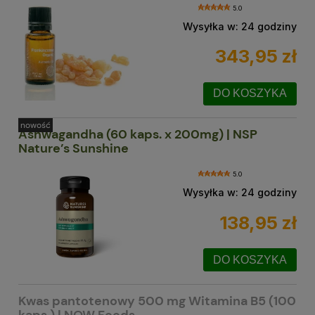
5.0
Wysyłka w:
24 godziny
343,95 zł
DO KOSZYKA
nowość
Ashwagandha (60 kaps. x 200mg) | NSP
Nature’s Sunshine
5.0
Wysyłka w:
24 godziny
138,95 zł
DO KOSZYKA
Kwas pantotenowy 500 mg Witamina B5 (100
kaps.) | NOW Foods