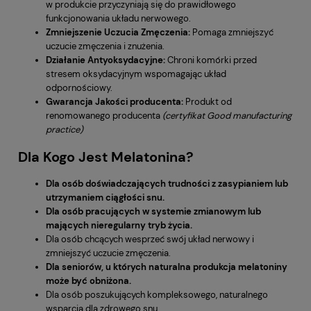
w produkcie przyczyniają się do prawidłowego
funkcjonowania układu nerwowego.
Zmniejszenie Uczucia Zmęczenia:
Pomaga zmniejszyć
uczucie zmęczenia i znużenia.
Działanie Antyoksydacyjne:
Chroni komórki przed
stresem oksydacyjnym wspomagając układ
odpornościowy.
Gwarancja Jakości producenta:
Produkt od
renomowanego producenta
(certyfikat Good manufacturing
practice)
Dla Kogo Jest Melatonina?
Dla osób doświadczających trudności z zasypianiem lub
utrzymaniem ciągłości snu.
Dla osób pracujących w systemie zmianowym lub
mających nieregularny tryb życia.
Dla osób chcących wesprzeć swój układ nerwowy i
zmniejszyć uczucie zmęczenia.
Dla seniorów, u których naturalna produkcja melatoniny
może być obniżona.
Dla osób poszukujących kompleksowego, naturalnego
wsparcia dla zdrowego snu.