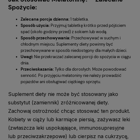
Spożycie:
Zalecana porcja dzienna:
1 tabletka.
Sposób użycia:
Przyjmuj tabletkę krótko przed pójściem
spać (około godziny przed) z sokiem lub wodą.
Sposób przechowywania:
Przechowywać w suchym i
chłodnym miejscu. Suplementy diety powinny być
przechowywane w sposób niedostępny dla małych dzieci.
Uwagi:
Nie przekraczać zalecanej porcji do spożycia w ciągu
dnia.
Przeciwskazania:
Tylko dla dorosłych. Może powodować
senność. Po przyjęciu melatoniny nie należy prowadzić
pojazdów ani obsługiwać ciężkiego sprzętu.
Suplement diety nie może być stosowany jako
substytut (zamiennik) zróżnicowanej diety.
Zachowaj ostrożność chcąc stosować ten produkt.
Kobiety w ciąży lub karmiące piersią, zażywasz leki
(zwłaszcza leki uspokajające, immunosupresyjne
lub przeciwzakrzepowe) lub cierpisz na cukrzycę,