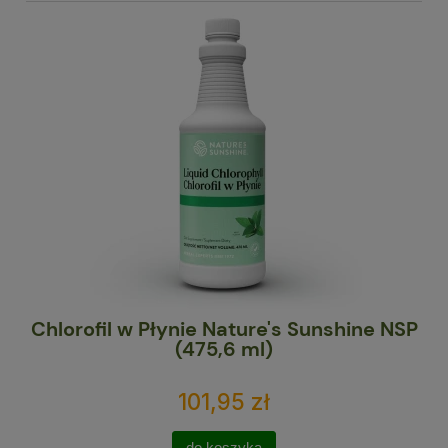
Chlorofil w Płynie Nature's Sunshine NSP
Ma
(475,6 ml)
101,95 zł
do koszyka