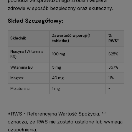
pochodzi ze sprawdzonego źródła i wspiera
zdrowie w sposób bezpieczny oraz skuteczny.
Skład Szczegółowy:
Zawartość w porcji (1
%
Składnik
tabletka)
RWS*
Niacyna (Witamina
100 mg
625%
B3)
Witamina B6
5 mg
357%
Magnez
40 mg
11%
Melatonina
1 mg
-
*RWS - Referencyjna Wartość Spożycia. '-'
oznacza, że RWS nie zostało ustalone lub wymaga
uzupełnienia.