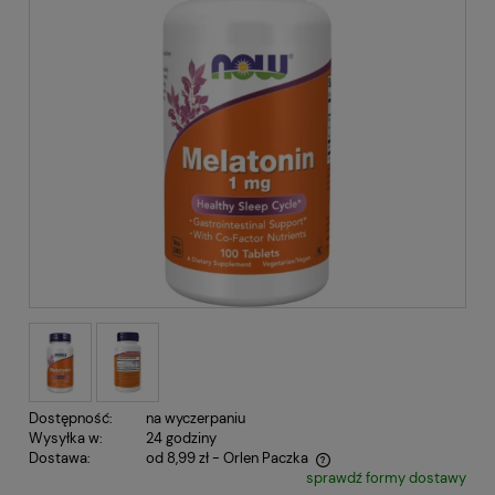
Dostępność:
na wyczerpaniu
Wysyłka w:
24 godziny
Dostawa:
od 8,99 zł
- Orlen Paczka
sprawdź formy dostawy
Cena nie zawiera ewentualnych kosztów płatności