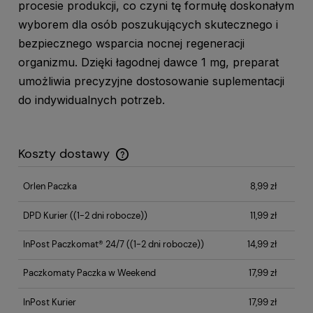
procesie produkcji, co czyni tę formułę doskonałym
wyborem dla osób poszukujących skutecznego i
bezpiecznego wsparcia nocnej regeneracji
organizmu. Dzięki łagodnej dawce 1 mg, preparat
umożliwia precyzyjne dostosowanie suplementacji
do indywidualnych potrzeb.
Koszty dostawy
Cena nie zawiera ewentualnych kosztów płatności
Orlen Paczka
8,99 zł
DPD Kurier
((1-2 dni robocze))
11,99 zł
InPost Paczkomat® 24/7
((1-2 dni robocze))
14,99 zł
Paczkomaty Paczka w Weekend
17,99 zł
InPost Kurier
17,99 zł