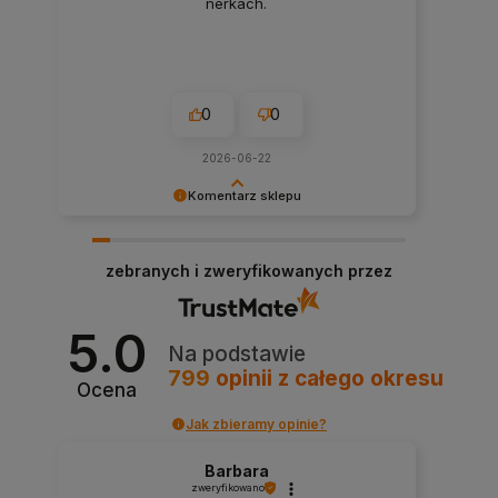
nerkach.
0
0
2026-06-22
Komentarz sklepu
Cieszymy się, że nasza obsługa spełniła Twoje
oczekiwania.
zebranych i zweryfikowanych przez
5.0
Na podstawie
799
opinii
z całego okresu
Ocena
Jak zbieramy opinie?
Barbara
zweryfikowano