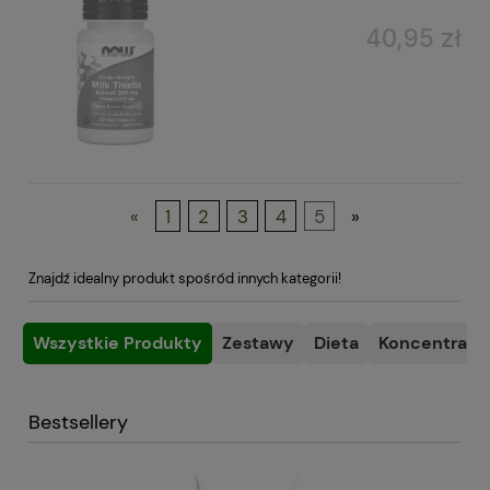
40,95 zł
«
1
2
3
4
5
»
Znajdź idealny produkt spośród innych kategorii!
Wszystkie Produkty
Zestawy
Dieta
Koncentracja
Bestsellery