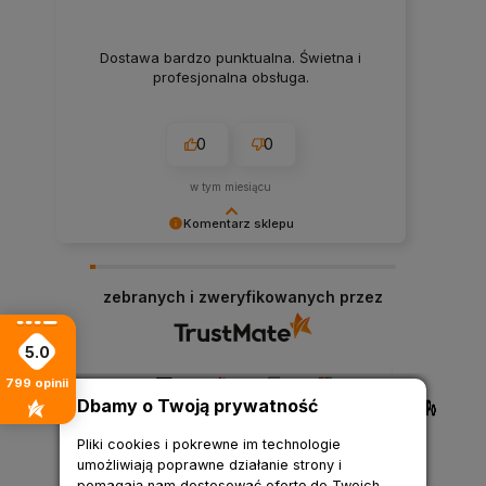
Dostawa bardzo punktualna. Świetna i
profesjonalna obsługa.
0
0
w tym miesiącu
Komentarz sklepu
Cieszymy się, że nasza obsługa spełniła Twoje
oczekiwania.
zebranych i zweryfikowanych przez
5.0
799
opinii
Dbamy o Twoją prywatność
Pliki cookies i pokrewne im technologie
umożliwiają poprawne działanie strony i
pomagają nam dostosować ofertę do Twoich