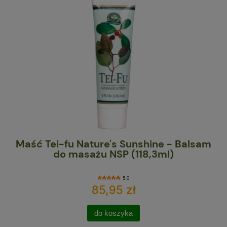
NSP
Maść Tei-fu Nature's Sunshine - Balsam
C
do masażu NSP (118,3ml)
5.0
85,95 zł
do koszyka