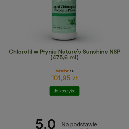
Chlorofil w Płynie Nature's Sunshine NSP
Ma
(475,6 ml)
4.9
101,95 zł
do koszyka
5.0
Na podstawie