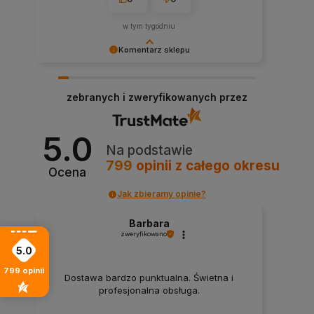
w tym tygodniu
Komentarz sklepu
Dziękujemy za tak pozytywną ocenę i zaufanie.
Miło wiedzieć, że zakupy u nas były dobrym
zebranych i zweryfikowanych przez
wyborem.
5.0
Na podstawie
799
opinii
z całego okresu
Ocena
Jak zbieramy opinie?
Barbara
zweryfikowano
5.0
799
opinii
Dostawa bardzo punktualna. Świetna i
profesjonalna obsługa.