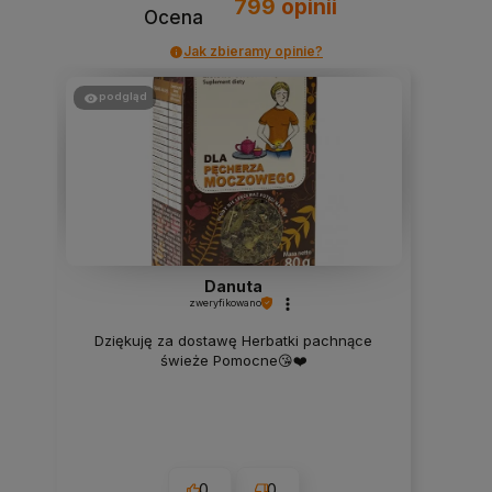
799
opinii
Ocena
Jak zbieramy opinie?
podgląd
Danuta
zweryfikowano
Dziękuję za dostawę Herbatki pachnące
świeże Pomocne😘❤️
0
0