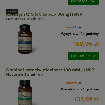
DO KOSZYKA
nowość
Koenzym Q10 (60 kaps. x 30mg) | NSP
Nature’s Sunshine
5.0
Wysyłka w:
24 godziny
159,95 zł
DO KOSZYKA
Grapina i przeciwutleniacze (90 tabl.) | NSP
Nature’s Sunshine
5.0
Wysyłka w:
24 godziny
131,95 zł