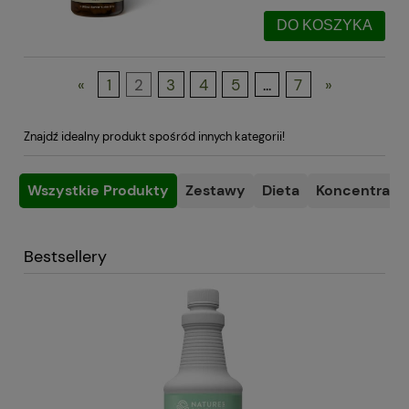
DO KOSZYKA
«
1
2
3
4
5
...
7
»
Znajdź idealny produkt spośród innych kategorii!
Wszystkie Produkty
Zestawy
Dieta
Koncentracja
Bestsellery