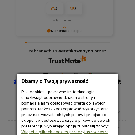
0
0
w tym miesiącu
Komentarz sklepu
Cieszymy się, że nasza obsługa spełniła Twoje
oczekiwania.
zebranych i zweryfikowanych przez
Dbamy o Twoją prywatność
Pliki cookies i pokrewne im technologie
umożliwiają poprawne działanie strony i
pomagają nam dostosować ofertę do Twoich
potrzeb. Możesz zaakceptować wykorzystanie
Pomoc
przez nas wszystkich tych plików i przejść do
sklepu lub dostosować użycie plików do swoich
preferencji, wybierając opcję "Dostosuj zgody".
Moje konto
Więcej o plikach cookies przeczytasz w naszej