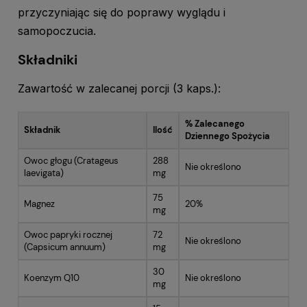
przyczyniając się do poprawy wyglądu i
samopoczucia.
Składniki
Zawartość w zalecanej porcji (3 kaps.):
% Zalecanego
Składnik
Ilość
Dziennego Spożycia
Owoc głogu (Cratageus
288
Nie określono
laevigata)
mg
75
Magnez
20%
mg
Owoc papryki rocznej
72
Nie określono
(Capsicum annuum)
mg
30
Koenzym Q10
Nie określono
mg