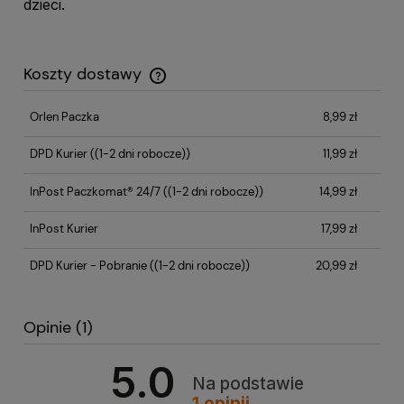
dzieci.
Koszty dostawy
Cena nie zawiera ewentualnych kosztów płatności
Orlen Paczka
8,99 zł
DPD Kurier
((1-2 dni robocze))
11,99 zł
InPost Paczkomat® 24/7
((1-2 dni robocze))
14,99 zł
InPost Kurier
17,99 zł
DPD Kurier - Pobranie
((1-2 dni robocze))
20,99 zł
Opinie
(1)
5.0
Na podstawie
1
opinii