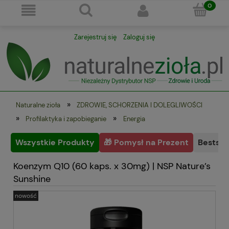
Zarejestruj się
Zaloguj się
»
Naturalne zioła
ZDROWIE, SCHORZENIA I DOLEGLIWOŚCI
»
»
Profilaktyka i zapobieganie
Energia
Wszystkie Produkty
🎁 Pomysł na Prezent
Bestsel
Koenzym Q10 (60 kaps. x 30mg) | NSP Nature’s
Sunshine
nowość