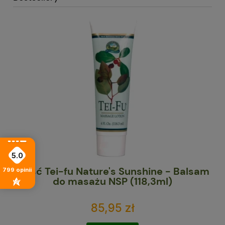
5.0
NSP
Maść Tei-fu Nature's Sunshine - Balsam
799
opinii
C
do masażu NSP (118,3ml)
85,95 zł