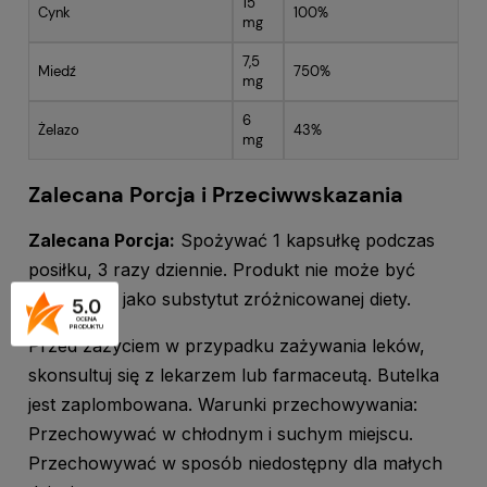
15
Cynk
100%
mg
7,5
Miedź
750%
mg
6
Żelazo
43%
mg
Zalecana Porcja i Przeciwwskazania
Zalecana Porcja:
Spożywać 1 kapsułkę podczas
posiłku, 3 razy dziennie. Produkt nie może być
stosowany jako substytut zróżnicowanej diety.
5.0
OCENA
PRODUKTU
Przed zażyciem w przypadku zażywania leków,
skonsultuj się z lekarzem lub farmaceutą. Butelka
jest zaplombowana. Warunki przechowywania:
Przechowywać w chłodnym i suchym miejscu.
Przechowywać w sposób niedostępny dla małych