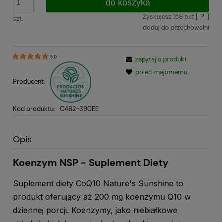
do koszyka
Zyskujesz
159
pkt [
?
]
szt.
dodaj do przechowalni
5.0
zapytaj o produkt
poleć znajomemu
Producent:
Kod produktu:
C462-390EE
Opis
Koenzym NSP - Suplement Diety
Suplement diety CoQ10 Nature's Sunshine to
produkt oferujący aż 200 mg koenzymu Q10 w
dziennej porcji. Koenzymy, jako niebiałkowe