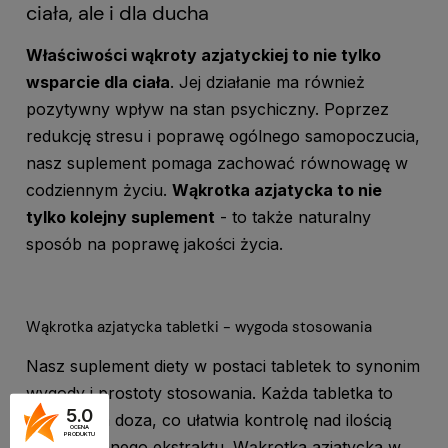
ciała, ale i dla ducha
Właściwości wąkroty azjatyckiej to nie tylko
wsparcie dla ciała
. Jej działanie ma również
pozytywny wpływ na stan psychiczny. Poprzez
redukcję stresu i poprawę ogólnego samopoczucia,
nasz suplement pomaga zachować równowagę w
codziennym życiu.
Wąkrotka azjatycka to nie
tylko kolejny suplement
- to także naturalny
sposób na poprawę jakości życia.
Wąkrotka azjatycka tabletki - wygoda stosowania
Nasz suplement diety w postaci tabletek to synonim
wygody i prostoty stosowania. Każda tabletka to
5.0
precyzyjna doza, co ułatwia kontrolę nad ilością
OCENA
PRODUKTU
przyjmowanego ekstraktu. Wąkrotka azjatycka w