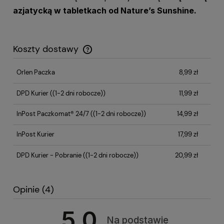
azjatycką w tabletkach od Nature’s Sunshine.
Koszty dostawy
Cena nie zawiera ewentualnych kosztów płatności
Orlen Paczka
8,99 zł
DPD Kurier
((1-2 dni robocze))
11,99 zł
InPost Paczkomat® 24/7
((1-2 dni robocze))
14,99 zł
InPost Kurier
17,99 zł
DPD Kurier - Pobranie
((1-2 dni robocze))
20,99 zł
Opinie
(4)
5.0
Na podstawie