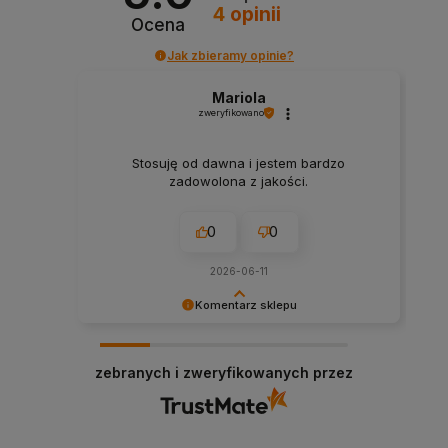
4
opinii
Ocena
Jak zbieramy opinie?
Mariola
zweryfikowano
Stosuję od dawna i jestem bardzo
zadowolona z jakości.
0
0
2026-06-11
Komentarz sklepu
Dziękujemy, że wybrałeś nasz sklep i podzieliłeś
się swoją opinią.
zebranych i zweryfikowanych przez