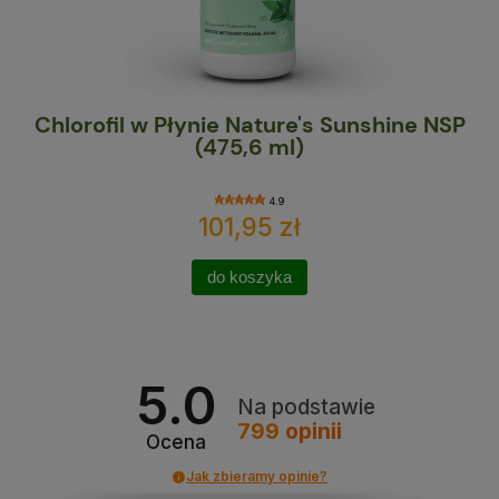
Chlorofil w Płynie Nature's Sunshine NSP
Ma
(475,6 ml)
4.9
101,95 zł
do koszyka
5.0
Na podstawie
799
opinii
Ocena
Jak zbieramy opinie?