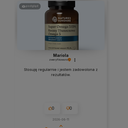
podgląd
Mariola
zweryfikowano
Stosuję regularnie i jestem zadowolona z
rezultatów.
0
0
2026-06-11