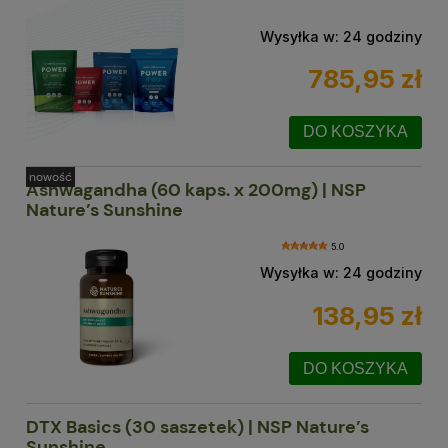
Wysyłka w:
24 godziny
785,95 zł
DO KOSZYKA
nowość
Ashwagandha (60 kaps. x 200mg) | NSP
Nature’s Sunshine
5.0
Wysyłka w:
24 godziny
138,95 zł
DO KOSZYKA
DTX Basics (30 saszetek) | NSP Nature’s
Sunshine