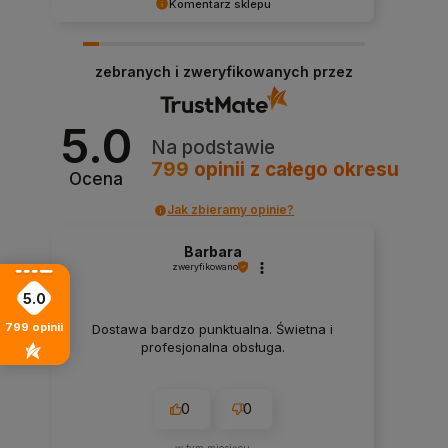
Komentarz sklepu
Ogromnie nas cieszy, że zakupy u nas były dla
Ciebie pozytywnym doświadczeniem.
zebranych i zweryfikowanych przez
5.0
Na podstawie
799
opinii
z całego okresu
Ocena
Jak zbieramy opinie?
Barbara
zweryfikowano
5.0
799
opinii
Dostawa bardzo punktualna. Świetna i
profesjonalna obsługa.
0
0