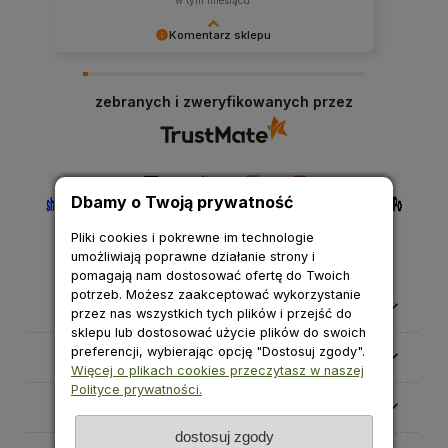
w tym miesiącu
Komentarz sklepu
Cieszymy się, że nasza obsługa spełniła Twoje
oczekiwania.
zebranych i zweryfikowanych przez
Dbamy o Twoją prywatność
Pliki cookies i pokrewne im technologie
umożliwiają poprawne działanie strony i
pomagają nam dostosować ofertę do Twoich
potrzeb. Możesz zaakceptować wykorzystanie
Pomoc
przez nas wszystkich tych plików i przejść do
sklepu lub dostosować użycie plików do swoich
preferencji, wybierając opcję "Dostosuj zgody".
Moje konto
Więcej o plikach cookies przeczytasz w naszej
Polityce prywatności.
Płatności i dostawa
dostosuj zgody