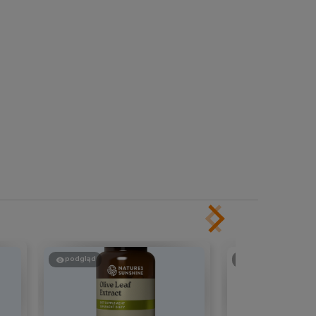
podgląd
podgląd