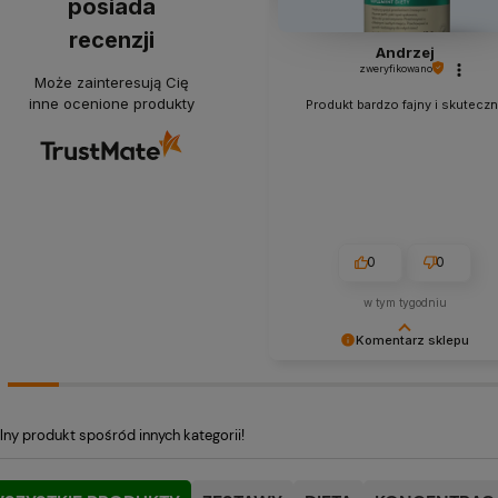
posiada
recenzji
Andrzej
zweryfikowano
Może zainteresują Cię
inne ocenione produkty
Produkt bardzo fajny i skuteczn
0
0
w tym tygodniu
Komentarz sklepu
Bardzo doceniamy Twoją ocenę
dziękujemy! Dzięki takim klient
jak Ty nasza praca nabiera sens
lny produkt spośród innych kategorii!