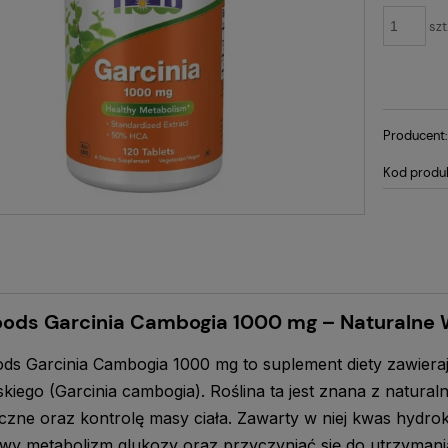
szt
Producent
Kod produ
ods Garcinia Cambogia 1000 mg – Naturalne W
s Garcinia Cambogia 1000 mg to suplement diety zawieraj
kiego (Garcinia cambogia). Roślina ta jest znana z natura
iczne oraz kontrolę masy ciała. Zawarty w niej kwas hy
wy metabolizm glukozy oraz przyczyniać się do utrzymani