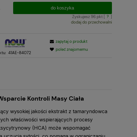
do koszyka
.
Zyskujesz
96
pkt [
?
]
dodaj do przechowalni
:
zapytaj o produkt
poleć znajomemu
ktu:
41AE-84072
sparcie Kontroli Masy Ciała
ący wysokiej jakości ekstrakt z tamaryndowca
lnych właściwości wspierających procesy
droksycytrynowy (HCA) może wspomagać
a uczucia sytości, co pomaga w ograniczaniu