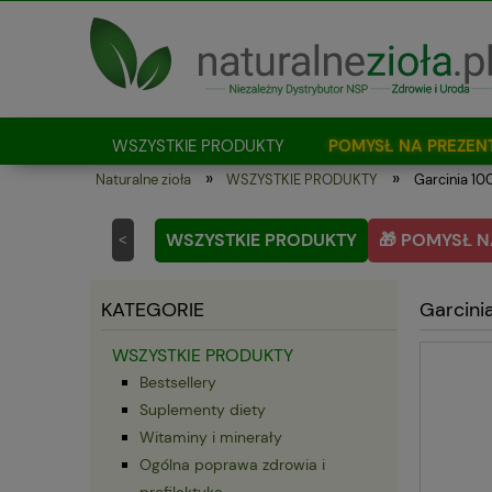
WSZYSTKIE PRODUKTY
POMYSŁ NA PREZEN
»
»
Naturalne zioła
WSZYSTKIE PRODUKTY
Garcinia 10
Jak kupować?
WSZYSTKIE PRODUKTY
🎁 POMYSŁ N
<
KATEGORIE
Garcini
WSZYSTKIE PRODUKTY
Bestsellery
Suplementy diety
Witaminy i minerały
Ogólna poprawa zdrowia i
profilaktyka