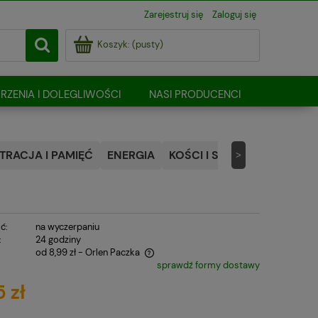
Zarejestruj się
Zaloguj się
Koszyk:
(pusty)
RZENIA I DOLEGLIWOŚCI
NASI PRODUCENCI
RACJA I PAMIĘĆ
ENERGIA
KOŚCI I STAWY
NATURALN
>
ć:
na wyczerpaniu
:
24 godziny
od 8,99 zł
- Orlen Paczka
sprawdź formy dostawy
 zawiera ewentualnych kosztów
 zł
i