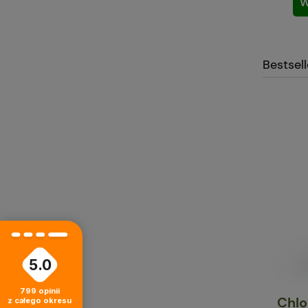
W
Bestsel
5.0
799
opinii
Chlo
z całego okresu