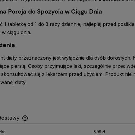
na Porcja do Spożycia w Ciągu Dnia
 1 tabletkę od 1 do 3 razy dziennie, najlepiej przed posiłk
 w ciągu dnia.
żenia
t diety przeznaczony jest wyłącznie dla osób dorosłych. N
iące piersią. Osoby przyjmujące leki, szczególnie przeci
skonsultować się z lekarzem przed użyciem. Produkt nie 
wanej diety.
 dostawy
zka
8,99 zł
Cena nie zawiera ewentualnych kosztów