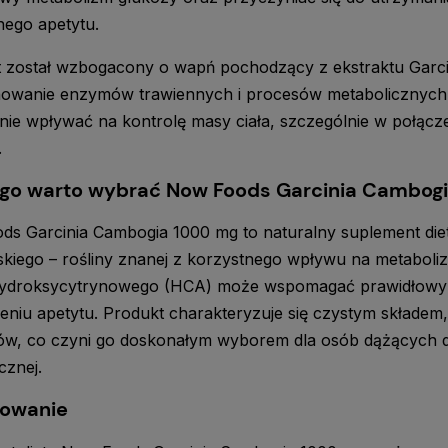
ego apetytu.
 został wzbogacony o wapń pochodzący z ekstraktu Garci
nowanie enzymów trawiennych i procesów metabolicznych
ie wpływać na kontrolę masy ciała, szczególnie w połącze
.
go warto wybrać Now Foods Garcinia Cambog
s Garcinia Cambogia 1000 mg to naturalny suplement die
kiego – rośliny znanej z korzystnego wpływu na metaboliz
ydroksycytrynowego (HCA) może wspomagać prawidłowy me
eniu apetytu. Produkt charakteryzuje się czystym składem
ów, co czyni go doskonałym wyborem dla osób dążących d
cznej.
sowanie