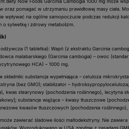
nt diety Now Foods Garcinia Cambogia 1000 mg może wspi
w oraz pomagać w utrzymaniu prawidłowej masy ciała. Mo
ie wpływać na ogólne samopoczucie podczas redukcji kalo
 o sylwetkę i zdrowy metabolizm.
iki
odżywcza (1 tabletka): Wapń (z ekstraktu Garcinia cambog
dowca malabarskiego (Garcinia cambogia) – owoc (stand
ycytrynowego HCA) – 1000 mg.
e składniki: substancja wypełniająca – celuloza mikrokryst
stryna (bez GMO); stabilizator – hydroksypropyloceluloz
a), kwas stearynowy (pochodzenia roślinnego), lecytyna sło
ikowy]; substancje wiążące – kwasy tłuszczowe (pochodzen
gnezowe kwasów tłuszczowych (pochodzenia roślinnego),
może zawierać śladowe ilości maltodekstryny. Nie zawiera dr
rupiaków. Wyprodukowano w USA zgodnie z zasadami GM