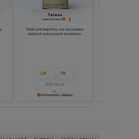
Teresa
Danu
zweryfikowano
zweryfikow
y
Smak jest łagodny, nie wyczuwam
Dziękuję za dost
żadnych sztucznych dodatków.
pachnące świeże
0
0
0
2026-06-26
wczor
Komentarz sklepu
Komentar
 –
Zadowolenie klientów jest naszą
Dziękujemy za tak 
om
największą nagrodą – dziękujemy!
i zaufanie. Miło wie
u.
u nas były dobrym 