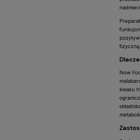
nadmiern
Preparat
funkcjo
pozytywn
fizyczną
Dlacze
Now Food
malabars
kwasu h
ogranicz
składnik
metaboli
Zasto