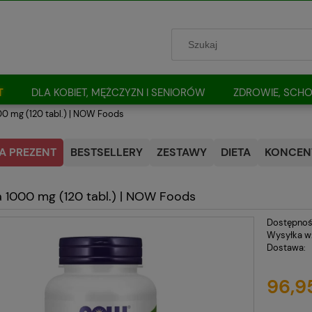
T
DLA KOBIET, MĘŻCZYZN I SENIORÓW
ZDROWIE, SCHO
00 mg (120 tabl.) | NOW Foods
A PREZENT
BESTSELLERY
ZESTAWY
DIETA
KONCENT
a 1000 mg (120 tabl.) | NOW Foods
Dostępnoś
Wysyłka w
Dostawa:
Cena nie
96,95
płatnośc