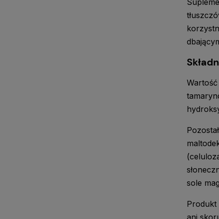
Supleme
tłuszczó
korzystn
dbającym
Składn
Wartość 
tamaryn
hydroks
Pozostał
maltodek
(celuloz
słoneczn
sole ma
Produkt 
ani sko