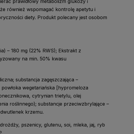
erać prawidłowy metabolizm glukozy i
że również wspomagać kontrolę apetytu i
ryczności diety. Produkt polecany jest osobom
ia) – 180 mg (22% RWS); Ekstrakt z
aryzowany na min. 50% kwasu
aliczna; substancja zagęszczająca –
a; powłoka wegetariańska [hypromeloza
necznikowa, cytrynian trietylu, olej
ia roślinnego); substancje przeciwzbrylające –
 dwutlenek krzemu.
ożdży, pszenicy, glutenu, soi, mleka, jaj, ryb
P.