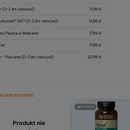
płatności
r
((1-2 dni robocze))
11,99 zł
czkomat® 24/7
((1-2 dni robocze))
14,99 zł
ty Paczka w Weekend
17,99 zł
ier
17,99 zł
r - Pobranie
((1-2 dni robocze))
20,99 zł
ak zbieramy opinie?
podgląd
Produkt nie