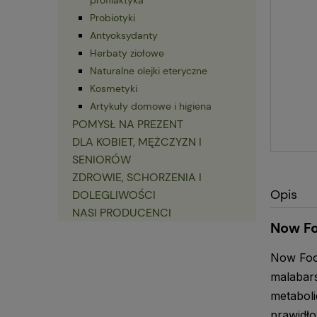
Probiotyki
Antyoksydanty
Herbaty ziołowe
Naturalne olejki eteryczne
Kosmetyki
Artykuły domowe i higiena
POMYSŁ NA PREZENT
DLA KOBIET, MĘŻCZYZN I
SENIORÓW
ZDROWIE, SCHORZENIA I
Opis
DOLEGLIWOŚCI
NASI PRODUCENCI
Now Fo
Now Food
malabars
metabol
prawidło