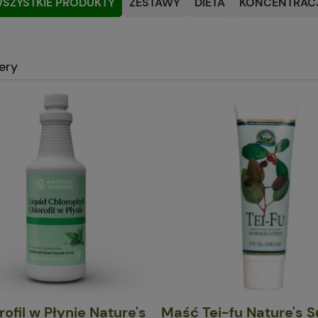
SZYSTKIE PRODUKTY
ZESTAWY
DIETA
KONCENTRACJ
lery
rofil w Płynie Nature's
Maść Tei-fu Nature's 