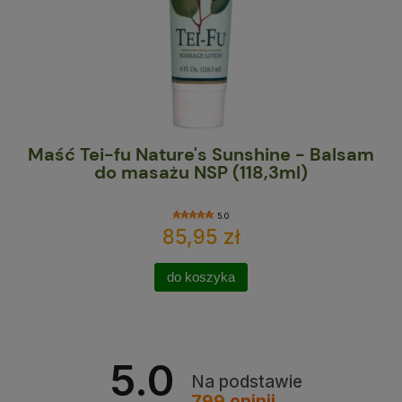
NSP
Maść Tei-fu Nature's Sunshine - Balsam
C
do masażu NSP (118,3ml)
5.0
85,95 zł
do koszyka
5.0
Na podstawie
799
opinii