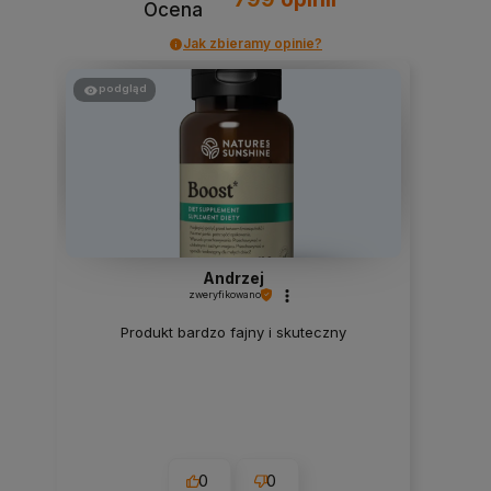
Ocena
Jak zbieramy opinie?
podgląd
Andrzej
zweryfikowano
Produkt bardzo fajny i skuteczny
0
0