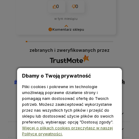
0
0
w tym miesiącu
Komentarz sklepu
Cieszymy się, że nasza obsługa spełniła Twoje
oczekiwania.
zebranych i zweryfikowanych przez
Dbamy o Twoją prywatność
Pliki cookies i pokrewne im technologie
umożliwiają poprawne działanie strony i
pomagają nam dostosować ofertę do Twoich
potrzeb. Możesz zaakceptować wykorzystanie
przez nas wszystkich tych plików i przejść do
Pomoc
sklepu lub dostosować użycie plików do swoich
preferencji, wybierając opcję "Dostosuj zgody".
Więcej o plikach cookies przeczytasz w naszej
Moje konto
Polityce prywatności.