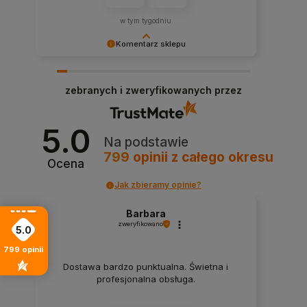
w tym tygodniu
Komentarz sklepu
Bardzo doceniamy Twoją ocenę – dziękujemy!
Dzięki takim klientom jak Ty nasza praca nabiera
zebranych i zweryfikowanych przez
sensu.
5.0
Na podstawie
799
opinii
z całego okresu
Ocena
Jak zbieramy opinie?
Barbara
zweryfikowano
5.0
799
opinii
Dostawa bardzo punktualna. Świetna i
profesjonalna obsługa.