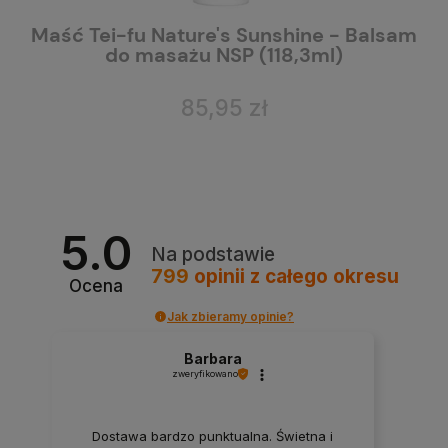
NSP
Maść Tei-fu Nature's Sunshine - Balsam
C
do masażu NSP (118,3ml)
85,95 zł
5.0
Na podstawie
799
opinii
z całego okresu
Ocena
Jak zbieramy opinie?
Barbara
zweryfikowano
Dostawa bardzo punktualna. Świetna i