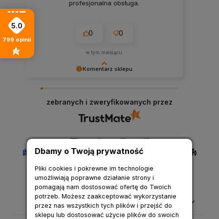
profesjonalna obsługa.
5.0
0
0
799
opinii
w tym miesiącu
Komentarz sklepu
Cieszymy się, że nasza obsługa spełniła Twoje
oczekiwania.
zebranych i zweryfikowanych przez
Dbamy o Twoją prywatność
Pliki cookies i pokrewne im technologie
umożliwiają poprawne działanie strony i
pomagają nam dostosować ofertę do Twoich
potrzeb. Możesz zaakceptować wykorzystanie
Pomoc
przez nas wszystkich tych plików i przejść do
sklepu lub dostosować użycie plików do swoich