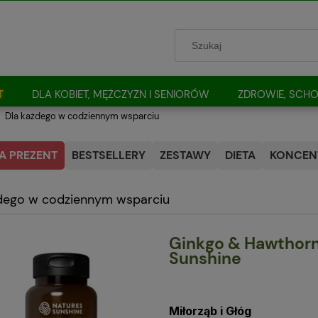
T
DLA KOBIET, MĘŻCZYZN I SENIORÓW
ZDROWIE, SCHO
Dla każdego w codziennym wsparciu
A PREZENT
BESTSELLERY
ZESTAWY
DIETA
KONCENT
dego w codziennym wsparciu
Ginkgo & Hawthorn 
Sunshine
Miłorząb i Głóg