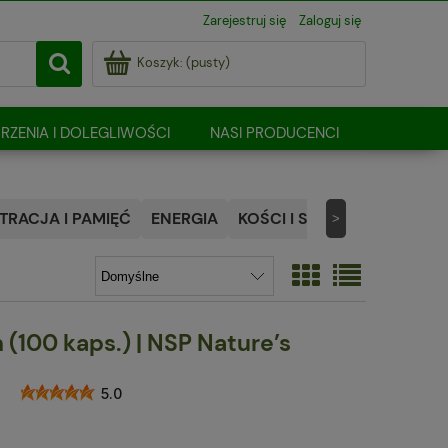
Zarejestruj się
Zaloguj się
Koszyk:
(pusty)
RZENIA I DOLEGLIWOŚCI
NASI PRODUCENCI
RACJA I PAMIĘĆ
ENERGIA
KOŚCI I STAWY
NATURALN
>
(100 kaps.) | NSP Nature’s
5.0