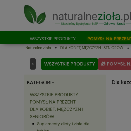
WSZYSTKIE PRODUKTY
POMYSŁ NA PREZEN
»
»
Naturalne zioła
DLA KOBIET, MĘŻCZYZN I SENIORÓW
Jak kupować?
WSZYSTKIE PRODUKTY
🎁 POMYSŁ N
<
Dla każ
KATEGORIE
WSZYSTKIE PRODUKTY
POMYSŁ NA PREZENT
DLA KOBIET, MĘŻCZYZN I
SENIORÓW
Suplementy diety i zioła dla
kobiet