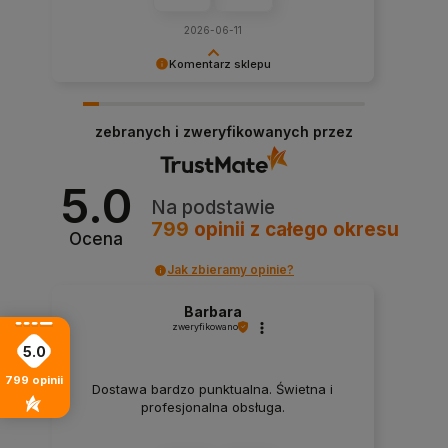
2026-06-11
Komentarz sklepu
Ogromnie nas cieszy, że zakupy u nas były dla
Ciebie pozytywnym doświadczeniem.
zebranych i zweryfikowanych przez
5.0
Na podstawie
799
opinii
z całego okresu
Ocena
Jak zbieramy opinie?
Barbara
zweryfikowano
5.0
799
opinii
Dostawa bardzo punktualna. Świetna i
profesjonalna obsługa.