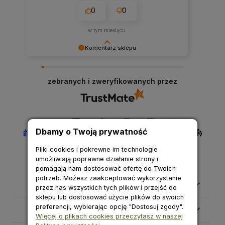
0
0
w tym miesiącu
Komentarz sklepu
Cieszymy się, że nasza obsługa spełniła Twoje
oczekiwania.
zebranych i zweryfikowanych przez
Dbamy o Twoją prywatność
Pliki cookies i pokrewne im technologie
umożliwiają poprawne działanie strony i
pomagają nam dostosować ofertę do Twoich
potrzeb. Możesz zaakceptować wykorzystanie
Pomoc
przez nas wszystkich tych plików i przejść do
sklepu lub dostosować użycie plików do swoich
preferencji, wybierając opcję "Dostosuj zgody".
Moje konto
Więcej o plikach cookies przeczytasz w naszej