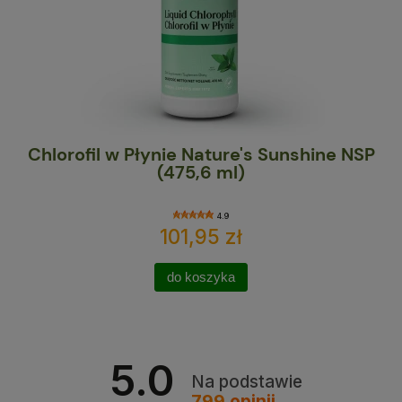
Chlorofil w Płynie Nature's Sunshine NSP
Ma
(475,6 ml)
4.9
101,95 zł
do koszyka
5.0
Na podstawie
799
opinii