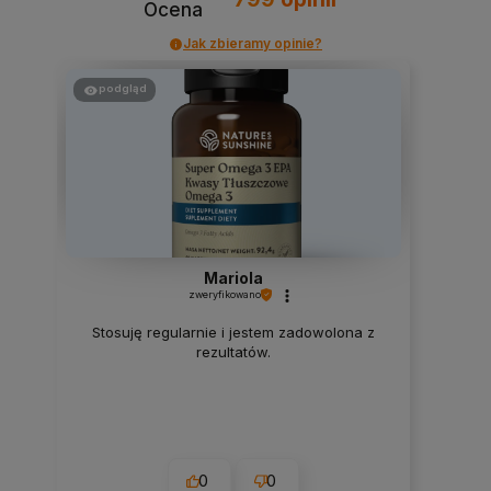
Ocena
Jak zbieramy opinie?
podgląd
Mariola
zweryfikowano
Stosuję regularnie i jestem zadowolona z
rezultatów.
0
0