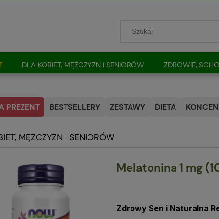
T
DLA KOBIET, MĘŻCZYZN I SENIORÓW
ZDROWIE, SCHO
A PREZENT
BESTSELLERY
ZESTAWY
DIETA
KONCENT
BIET, MĘŻCZYZN I SENIORÓW
Melatonina 1 mg (1
Zdrowy Sen i Naturalna 