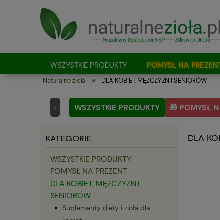
WSZYSTKIE PRODUKTY
POMYSŁ NA PREZEN
»
Naturalne zioła
DLA KOBIET, MĘŻCZYZN I SENIORÓW
Jak kupować?
WSZYSTKIE PRODUKTY
🎁 POMYSŁ N
<
DLA KO
KATEGORIE
WSZYSTKIE PRODUKTY
POMYSŁ NA PREZENT
DLA KOBIET, MĘŻCZYZN I
SENIORÓW
Suplementy diety i zioła dla
kobiet