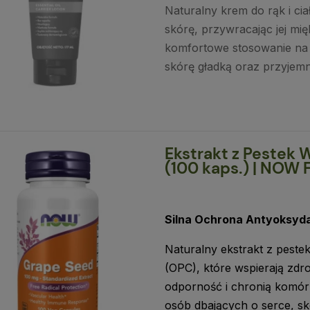
Naturalny krem do rąk i ciał
skórę, przywracając jej mi
komfortowe stosowanie na c
skórę gładką oraz przyjem
Ekstrakt z Pestek
(100 kaps.) | NOW 
Silna Ochrona Antyoksyda
Naturalny ekstrakt z peste
(OPC), które wspierają zd
odporność i chronią komórk
osób dbających o serce, skó