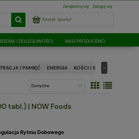
Zarejestruj się
Zaloguj się
Koszyk:
(pusty)
RZENIA I DOLEGLIWOŚCI
NASI PRODUCENCI
RACJA I PAMIĘĆ
ENERGIA
KOŚCI I STAWY
NATURALN
>
00 tabl.) | NOW Foods
Regulacja Rytmu Dobowego