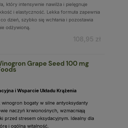
a, który intensywnie nawilża i pielęgnuje
ękkość i elastyczność. Lekka formuła zapewnia
o dzień, szybko się wchłania i pozostawia
nie odżywioną.
108,95 zł
 Winogron Grape Seed 100 mg
Foods
cyjna i Wsparcie Układu Krążenia
k winogron bogaty w silne antyoksydanty
rowie naczyń krwionośnych, wzmacniają
i przed stresem oksydacyjnym. Idealny dla
rę i ogólną witalność.