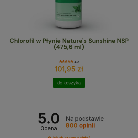
Chlorofil w Płynie Nature's Sunshine NSP
Ma
(475,6 ml)
4.9
101,95 zł
do koszyka
5.0
Na podstawie
800
opinii
Ocena
Jak zbieramy opinie?