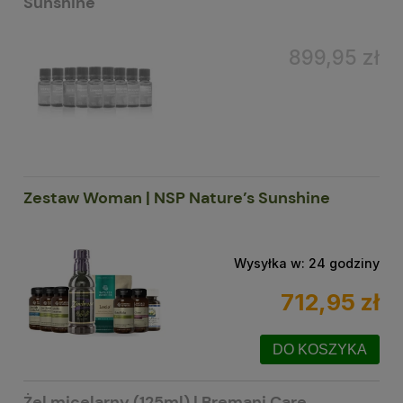
Sunshine
899,95 zł
Zestaw Woman | NSP Nature’s Sunshine
Wysyłka w:
24 godziny
712,95 zł
DO KOSZYKA
Żel micelarny (125ml) | Bremani Care