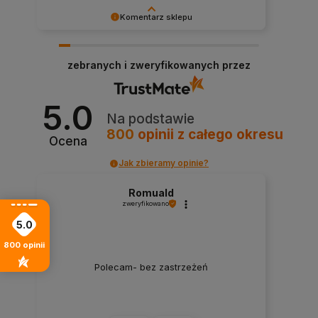
Komentarz sklepu
Bardzo doceniamy Twoją ocenę – dziękujemy!
Dzięki takim klientom jak Ty nasza praca nabiera
zebranych i zweryfikowanych przez
sensu.
5.0
Na podstawie
800
opinii
z całego okresu
Ocena
Jak zbieramy opinie?
Romuald
zweryfikowano
5.0
800
opinii
Polecam- bez zastrzeżeń