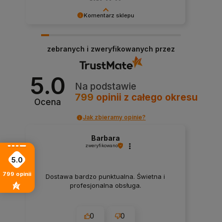
Komentarz sklepu
Dziękujemy za miłe słowa! Doceniamy czas
poświęcony na podzielenie się z nami Twoim
zebranych i zweryfikowanych przez
doświadczeniem. Jesteśmy szczęśliwi, że mamy
takich klientów. Z pozdrowieniami, obsługa
sklepu.
5.0
Na podstawie
799
opinii
z całego okresu
Ocena
Jak zbieramy opinie?
Barbara
zweryfikowano
5.0
799
opinii
Dostawa bardzo punktualna. Świetna i
profesjonalna obsługa.
0
0