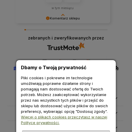
w tym miesiącu
Komentarz sklepu
Cieszymy się, że nasza obsługa spełniła Twoje
oczekiwania.
zebranych i zweryfikowanych przez
Dbamy o Twoją prywatność
Pliki cookies i pokrewne im technologie
umożliwiają poprawne działanie strony i
pomagają nam dostosować ofertę do Twoich
potrzeb. Możesz zaakceptować wykorzystanie
Pomoc
przez nas wszystkich tych plików i przejść do
sklepu lub dostosować użycie plików do swoich
preferencji, wybierając opcję "Dostosuj zgody".
Moje konto
Więcej o plikach cookies przeczytasz w naszej
Polityce prywatności.
Płatności i dostawa