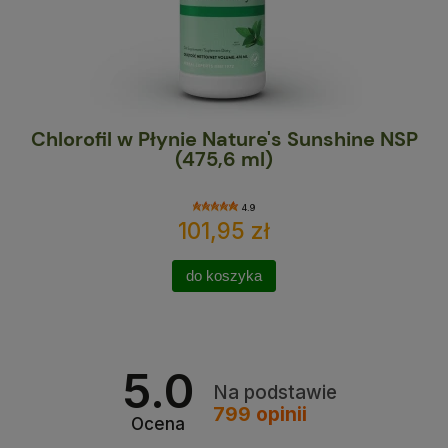
Chlorofil w Płynie Nature's Sunshine NSP
Ma
(475,6 ml)
4.9
101,95 zł
do koszyka
5.0
Na podstawie
799
opinii
Ocena