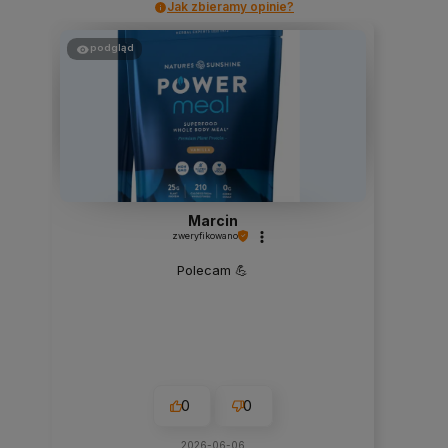
Jak zbieramy opinie?
podgląd
Marcin
zweryfikowano
Polecam 💪
0
0
2026-06-06