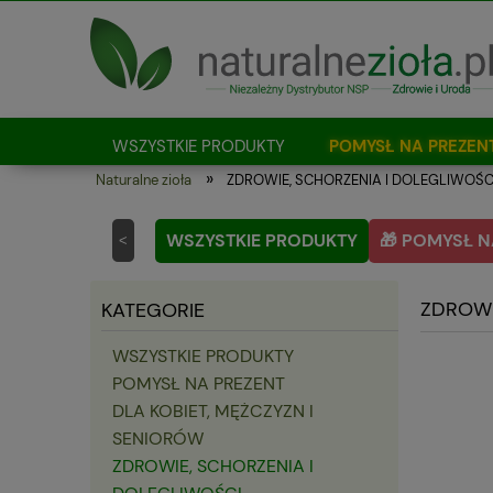
WSZYSTKIE PRODUKTY
POMYSŁ NA PREZEN
»
Naturalne zioła
ZDROWIE, SCHORZENIA I DOLEGLIWOŚC
Jak kupować?
WSZYSTKIE PRODUKTY
🎁 POMYSŁ N
<
ZDROWI
KATEGORIE
WSZYSTKIE PRODUKTY
POMYSŁ NA PREZENT
DLA KOBIET, MĘŻCZYZN I
SENIORÓW
ZDROWIE, SCHORZENIA I