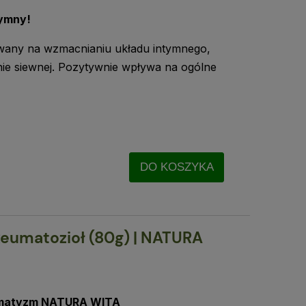
tymny!
wany na wzmacnianiu układu intymnego,
rnie siewnej. Pozytywnie wpływa na ogólne
DO KOSZYKA
Reumatozioł (80g) | NATURA
umatyzm NATURA WITA