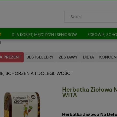
T
DLA KOBIET, MĘŻCZYZN I SENIORÓW
ZDROWIE, SCHO
I
A PREZENT
BESTSELLERY
ZESTAWY
DIETA
KONCENT
E, SCHORZENIA I DOLEGLIWOŚCI
Herbatka Ziołowa N
WITA
Herbatka Ziołowa Na Det