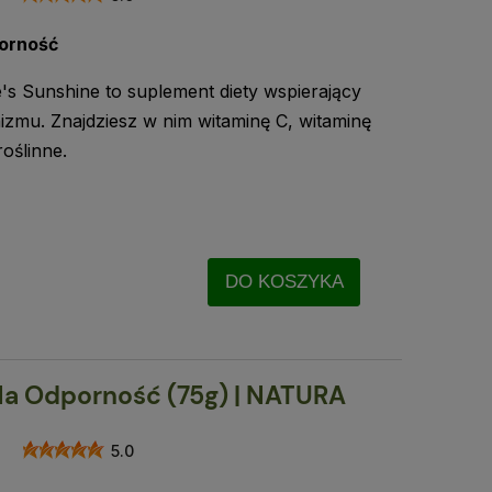
orność
s Sunshine to suplement diety wspierający
zmu. Znajdziesz w nim witaminę C, witaminę
roślinne.
DO KOSZYKA
Na Odporność (75g) | NATURA
5.0