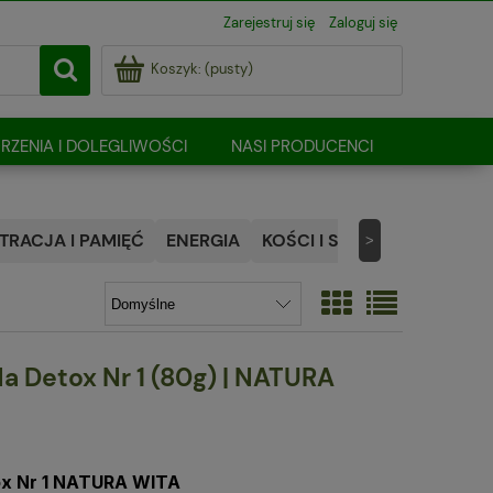
Zarejestruj się
Zaloguj się
Koszyk:
(pusty)
RZENIA I DOLEGLIWOŚCI
NASI PRODUCENCI
RACJA I PAMIĘĆ
ENERGIA
KOŚCI I STAWY
NATURALN
>
a Detox Nr 1 (80g) | NATURA
ox Nr 1 NATURA WITA