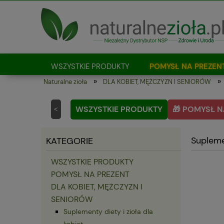
WSZYSTKIE PRODUKTY
POMYSŁ NA PREZEN
»
»
Naturalne zioła
DLA KOBIET, MĘŻCZYZN I SENIORÓW
Jak kupować?
WSZYSTKIE PRODUKTY
🎁 POMYSŁ N
<
Suplemen
KATEGORIE
WSZYSTKIE PRODUKTY
POMYSŁ NA PREZENT
DLA KOBIET, MĘŻCZYZN I
SENIORÓW
Suplementy diety i zioła dla
kobiet