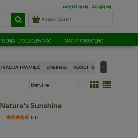
Zarejestruj się
Zaloguj się
Koszyk:
(pusty)
RZENIA I DOLEGLIWOŚCI
NASI PRODUCENCI
RACJA I PAMIĘĆ
ENERGIA
KOŚCI I STAWY
NATURALN
>
 Nature’s Sunshine
5.0