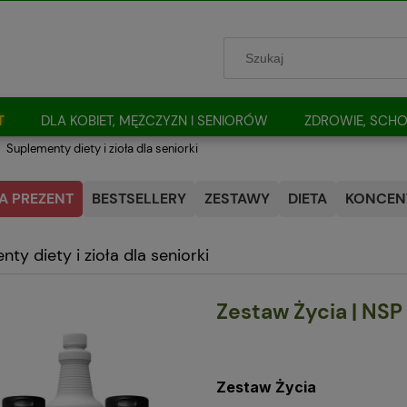
T
DLA KOBIET, MĘŻCZYZN I SENIORÓW
ZDROWIE, SCHO
Suplementy diety i zioła dla seniorki
A PREZENT
BESTSELLERY
ZESTAWY
DIETA
KONCENT
ty diety i zioła dla seniorki
Zestaw Życia | NSP
Zestaw Życia