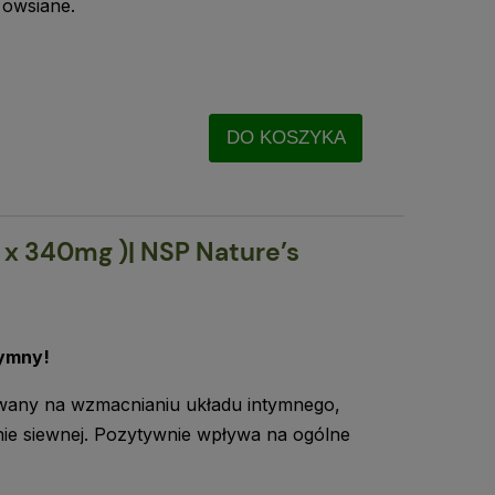
y owsiane.
DO KOSZYKA
 x 340mg )| NSP Nature’s
tymny!
wany na wzmacnianiu układu intymnego,
rnie siewnej. Pozytywnie wpływa na ogólne