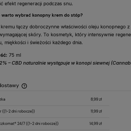
 efekt regeneracji podczas snu.
 warto wybrać konopny krem do stóp?
kremu łączy dobroczynne właściwości oleju konopnego z d
 wymagającej skóry. To kosmetyk, który intensywnie regene
, miękkości i świeżości każdego dnia.
ść:
75 ml
% – CBD naturalnie występuje w konopi siewnej (Cannabis
 dostawy
zka
8,99 zł
Cena nie zawiera ewentualnych kosztów
płatności
r
((1-2 dni robocze))
11,99 zł
czkomat® 24/7
((1-2 dni robocze))
14,99 zł