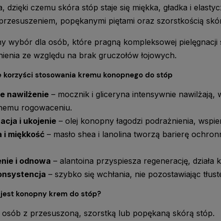
, dzięki czemu skóra stóp staje się miękka, gładka i ela
przesuszeniem, popękanymi piętami oraz szorstkością skór
ny wybór dla osób, które pragną kompleksowej pielęgnacji
nienia ze względu na brak gruczołów łojowych.
 korzyści stosowania kremu konopnego do stóp
e nawilżenie
– mocznik i gliceryna intensywnie nawilżają,
nemu rogowaceniu.
cja i ukojenie
– olej konopny łagodzi podrażnienia, wspi
 i miękkość
– masło shea i lanolina tworzą barierę ochro
nie i odnowa
– alantoina przyspiesza regenerację, działa 
onsystencja
– szybko się wchłania, nie pozostawiając tłust
 jest konopny krem do stóp?
 osób z przesuszoną, szorstką lub popękaną skórą stóp.