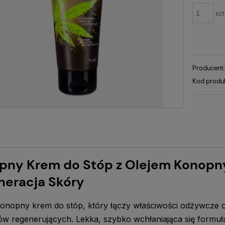
szt
Producent
Kod produ
pny Krem do Stóp z Olejem Konopn
neracja Skóry
konopny krem do stóp, który łączy właściwości odżywcze 
ów regenerujących. Lekka, szybko wchłaniająca się formuła