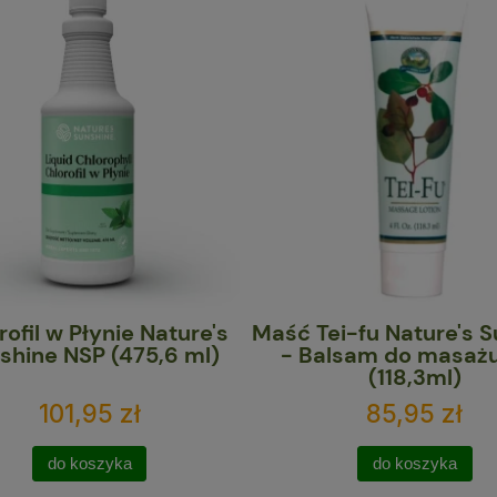
Maść Tei-fu Nature's Sunshine
Collagen Natu
- Balsam do masażu NSP
NSP (5
(118,3ml)
85,95 zł
349,9
do koszyka