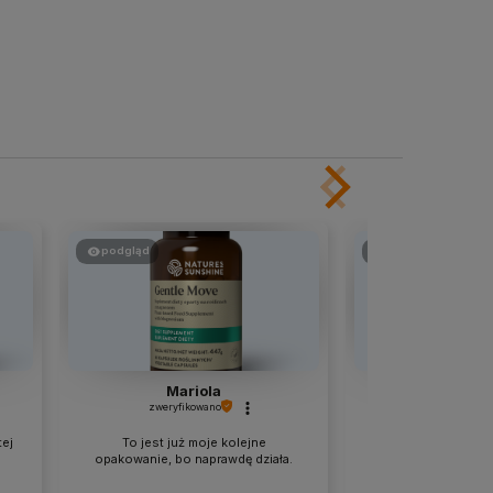
podgląd
podgląd
Mariola
Marz
zweryfikowano
zweryfikow
tej
To jest już moje kolejne
wszystko 
opakowanie, bo naprawdę działa.