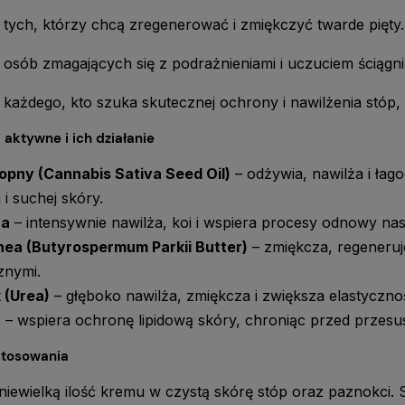
 tych, którzy chcą zregenerować i zmiękczyć twarde pięty.
 osób zmagających się z podrażnieniami i uczuciem ściągni
 każdego, kto szuka skutecznej ochrony i nawilżenia stóp
 aktywne i ich działanie
opny (Cannabis Sativa Seed Oil)
– odżywia, nawilża i łago
 i suchej skóry.
na
– intensywnie nawilża, koi i wspiera procesy odnowy na
hea (Butyrospermum Parkii Butter)
– zmiękcza, regeneruj
znymi.
 (Urea)
– głęboko nawilża, zmiękcza i zwiększa elastyczno
a
– wspiera ochronę lipidową skóry, chroniąc przed przesu
stosowania
iewielką ilość kremu w czystą skórę stóp oraz paznokci. St