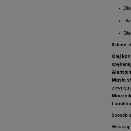
Dla
Dla
Dla
Składniki
Olej kon
spękanej
Alantoi
Masło s
zewnętr
Mocznik
Lanolin
Sposób 
Wmasuj n