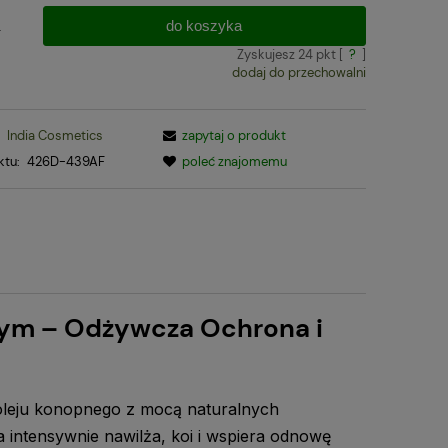
do koszyka
.
Zyskujesz
24
pkt [
?
]
dodaj do przechowalni
:
India Cosmetics
zapytaj o produkt
ktu:
426D-439AF
poleć znajomemu
ym – Odżywcza Ochrona i
oleju konopnego z mocą naturalnych
 intensywnie nawilża, koi i wspiera odnowę