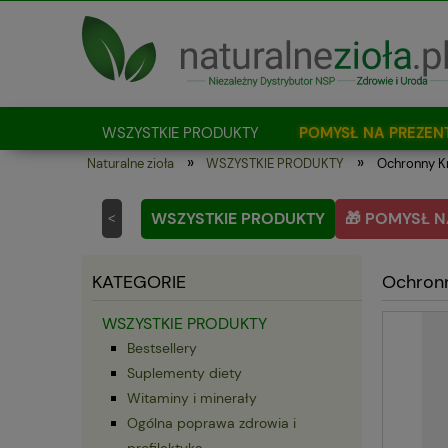
WSZYSTKIE PRODUKTY
POMYSŁ NA PREZEN
»
»
Naturalne zioła
WSZYSTKIE PRODUKTY
Ochronny Kr
Jak kupować?
WSZYSTKIE PRODUKTY
🎁 POMYSŁ N
<
KATEGORIE
Ochronn
WSZYSTKIE PRODUKTY
Bestsellery
Suplementy diety
Witaminy i minerały
Ogólna poprawa zdrowia i
profilaktyka