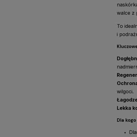
naskórka
walce z 
To ideal
i podraż
Kluczowe
Dogłębn
nadmier
Regenera
Ochrona
wilgoci.
Łagodze
Lekka k
Dla kogo
Dla