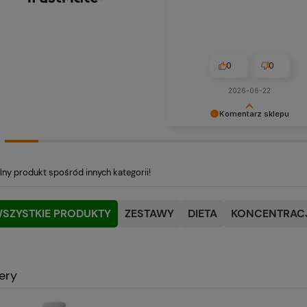
0
0
2026-06-22
Komentarz sklepu
Cieszymy się, że nasza obsługa
spełniła Twoje oczekiwania.
lny produkt spośród innych kategorii!
SZYSTKIE PRODUKTY
ZESTAWY
DIETA
KONCENTRACJ
lery