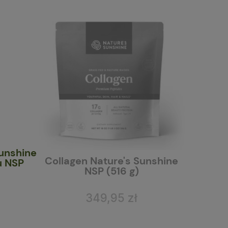
Czerwona Koniczyna Nature's
re's Sunshine
Sunshine NSP (100 kapsułek)
k
16 g)
56,95 zł
5 zł
do koszyka