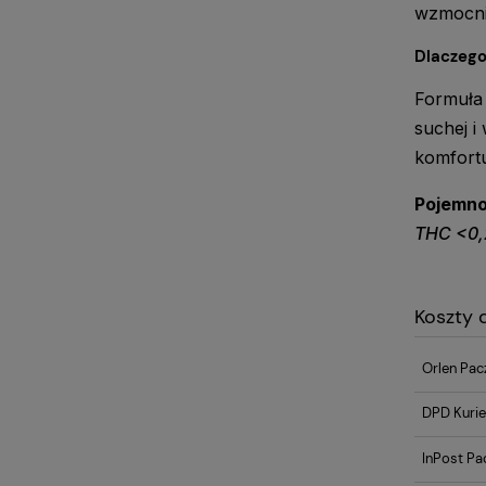
wzmocnić
Dlaczego
Formuła 
suchej i
komfortu
Pojemno
THC <0,2
Koszty
Orlen Pac
DPD Kurie
InPost Pa