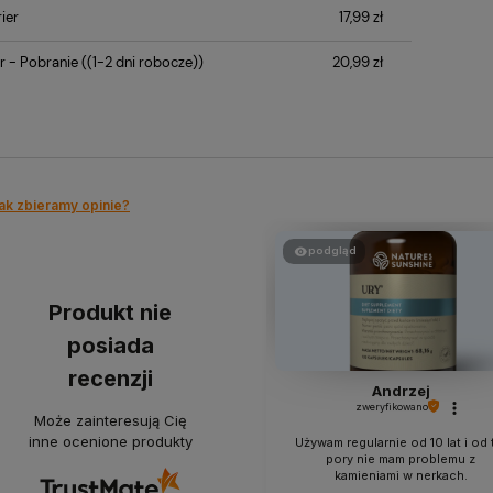
ier
17,99 zł
r - Pobranie
((1-2 dni robocze))
20,99 zł
ak zbieramy opinie?
podgląd
Produkt nie
posiada
recenzji
Andrzej
zweryfikowano
Może zainteresują Cię
inne ocenione produkty
Używam regularnie od 10 lat i od 
pory nie mam problemu z
kamieniami w nerkach.