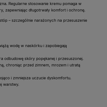
styczna. Regularne stosowanie kremu pomaga w
y, zapewniając długotrwały komfort i ochronę.
 stóp – szczególnie narażonych na przesuszenie
 wiążą wodę w naskórku i zapobiegają
era odbudowę skóry popękanej i przesuszonej.
nną, chroniąc przed zimnem, mrozem i utratą
kojąco i zmniejsza uczucie dyskomfortu.
ej warstwy.