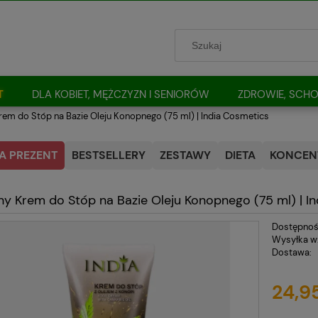
T
DLA KOBIET, MĘŻCZYZN I SENIORÓW
ZDROWIE, SCHO
em do Stóp na Bazie Oleju Konopnego (75 ml) | India Cosmetics
A PREZENT
BESTSELLERY
ZESTAWY
DIETA
KONCENT
y Krem do Stóp na Bazie Oleju Konopnego (75 ml) | I
Dostępnoś
Wysyłka w
Dostawa:
Cena nie
24,95
płatnośc