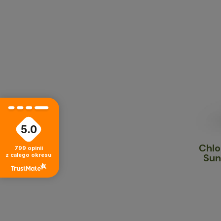
5.0
Chlorofil w Płynie Nature's
799
opinii
z całego okresu
Sunshine NSP (475,6 ml)
101,95 zł
do koszyka