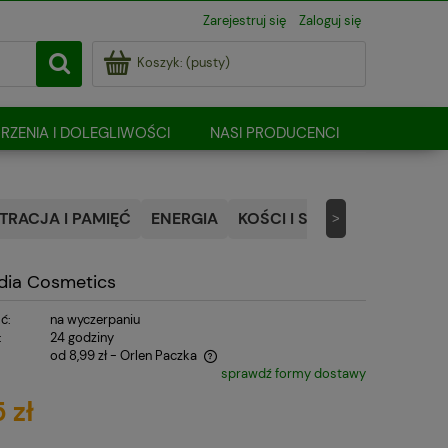
Zarejestruj się
Zaloguj się
Koszyk:
(pusty)
RZENIA I DOLEGLIWOŚCI
NASI PRODUCENCI
RACJA I PAMIĘĆ
ENERGIA
KOŚCI I STAWY
NATURALN
>
ndia Cosmetics
ć:
na wyczerpaniu
:
24 godziny
od 8,99 zł
- Orlen Paczka
sprawdź formy dostawy
 zawiera ewentualnych kosztów
 zł
i