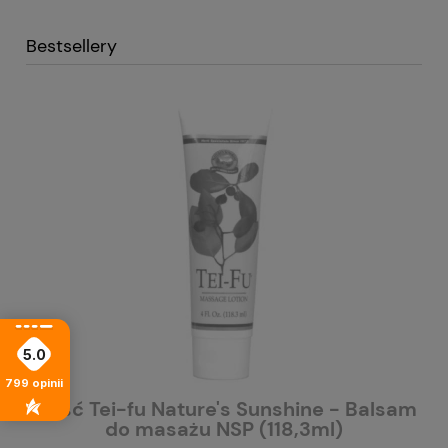
Bestsellery
5.0
799
opinii
NSP
Maść Tei-fu Nature's Sunshine - Balsam
C
do masażu NSP (118,3ml)