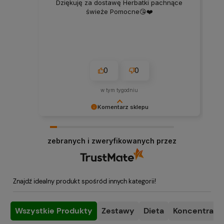
Dziękuję za dostawę Herbatki pachnące
świeże Pomocne😘❤️
0
0
w tym tygodniu
Komentarz sklepu
Dziękujemy za tak pozytywną ocenę i zaufanie.
Miło wiedzieć, że zakupy u nas były dobrym
zebranych i zweryfikowanych przez
wyborem.
Znajdź idealny produkt spośród innych kategorii!
Wszystkie Produkty
Zestawy
Dieta
Koncentracja