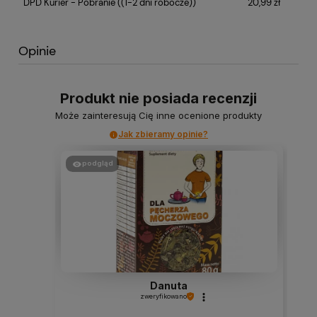
DPD Kurier - Pobranie
((1-2 dni robocze))
20,99 zł
Opinie
Produkt nie posiada recenzji
Może zainteresują Cię inne ocenione produkty
Jak zbieramy opinie?
podgląd
Danuta
zweryfikowano