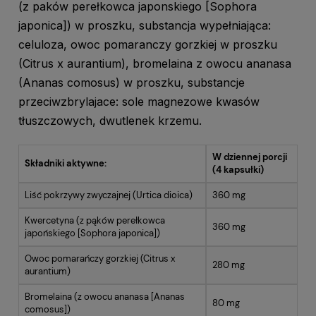
(z paków perełkowca japonskiego [Sophora
japonica]) w proszku, substancja wypełniająca:
celuloza, owoc pomaranczy gorzkiej w proszku
(Citrus x aurantium), bromelaina z owocu ananasa
(Ananas comosus) w proszku, substancje
przeciwzbrylajace: sole magnezowe kwasów
tłuszczowych, dwutlenek krzemu.
W dziennej porcji
Składniki aktywne:
(4 kapsułki)
Liść pokrzywy zwyczajnej (Urtica dioica)
360 mg
Kwercetyna (z pąków perełkowca
360 mg
japońskiego [Sophora japonica])
Owoc pomarańczy gorzkiej (Citrus x
280 mg
aurantium)
Bromelaina (z owocu ananasa [Ananas
80 mg
comosus])