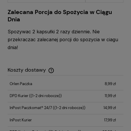
Zalecana Porcja do Spożycia w Ciągu
Dnia
Spozywac 2 kapsułki 2 razy dziennie. Nie
przekraczac zalecanej porcji do spozycia w ciagu
dnia!
Koszty dostawy
Cena nie zawiera ewentualnych kosztów płatności
Orlen Paczka
8,99 zł
DPD Kurier
((1-2 dni robocze))
11,99 zł
InPost Paczkomat® 24/7
((1-2 dni robocze))
14,99 zł
InPost Kurier
17,99 zł