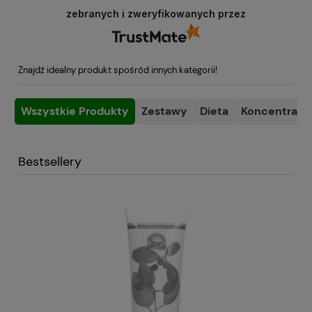
poświęcony na podzielenie się z nami Twoim
zebranych i zweryfikowanych przez
doświadczeniem. Jesteśmy szczęśliwi, że mamy
takich klientów. Z pozdrowieniami, obsługa
sklepu.
Znajdź idealny produkt spośród innych kategorii!
Wszystkie Produkty
Zestawy
Dieta
Koncentracja
Bestsellery