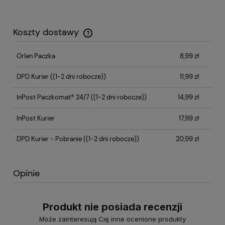
Koszty dostawy
Cena nie zawiera ewentualnych kosztów płatności
Orlen Paczka
8,99 zł
DPD Kurier
((1-2 dni robocze))
11,99 zł
InPost Paczkomat® 24/7
((1-2 dni robocze))
14,99 zł
InPost Kurier
17,99 zł
DPD Kurier - Pobranie
((1-2 dni robocze))
20,99 zł
Opinie
Produkt nie posiada recenzji
Może zainteresują Cię inne ocenione produkty