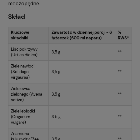
moczopędne.
Skład
Kluczowe
Zawartość w dziennej porcji - 6
%
składniki
łyżeczek (600 ml naparu)
RWS*
Liść pokrzywy
3,5 g
**
(Urtica dioica)
Ziele nawłoci
(Solidago
3,5 g
**
virgaurea)
Ziele owsa
zielonego (Avena
3,5 g
**
sativa)
Ziele lebiodki
(Origanum
3.5 g
**
vulgare)
Znamiona
kukurydzy (Zea
3,5 g
**