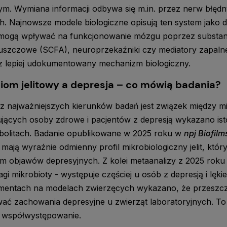
. Wymiana informacji odbywa się m.in. przez nerw błędny
ch. Najnowsze modele biologiczne opisują ten system jako 
e mogą wpływać na funkcjonowanie mózgu poprzez substanc
uszczowe (SCFA), neuroprzekaźniki czy mediatory zapalne. B
z lepiej udokumentowany mechanizm biologiczny.
iom jelitowy a depresja – co mówią badania?
 najważniejszych kierunków badań jest związek między m
ących osoby zdrowe i pacjentów z depresją wykazano istot
bolitach. Badanie opublikowane w 2025 roku w
npj Biofil
 mają wyraźnie odmienny profil mikrobiologiczny jelit, któr
em objawów depresyjnych. Z kolei metaanalizy z 2025 roku 
i mikrobioty - występuje częściej u osób z depresją i lękie
mentach na modelach zwierzęcych wykazano, że przeszcz
ć zachowania depresyjne u zwierząt laboratoryjnych. To
o współwystępowanie.