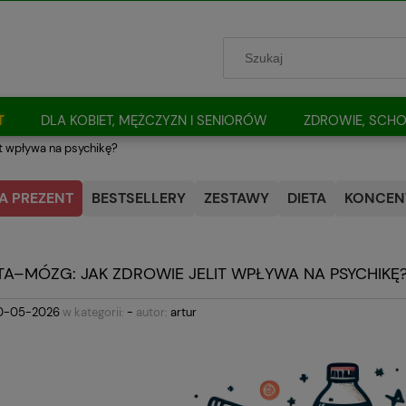
T
DLA KOBIET, MĘŻCZYZN I SENIORÓW
ZDROWIE, SCHO
it wpływa na psychikę?
A PREZENT
BESTSELLERY
ZESTAWY
DIETA
KONCENT
ITA–MÓZG: JAK ZDROWIE JELIT WPŁYWA NA PSYCHIKĘ
0-05-2026
w kategorii:
-
autor:
artur