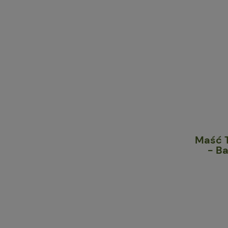
Chlorofil w Płynie Nature's
Maść T
Sunshine NSP (475,6 ml)
- B
101,95 zł
do koszyka