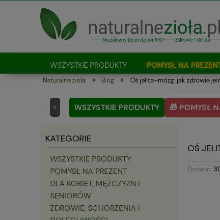
WSZYSTKIE PRODUKTY
POMYSŁ NA PREZEN
»
»
Naturalne zioła
Blog
Oś jelita–mózg: jak zdrowie jel
Jak kupować?
WSZYSTKIE PRODUKTY
🎁 POMYSŁ N
<
KATEGORIE
OŚ JEL
WSZYSTKIE PRODUKTY
Dodano:
3
POMYSŁ NA PREZENT
DLA KOBIET, MĘŻCZYZN I
SENIORÓW
ZDROWIE, SCHORZENIA I