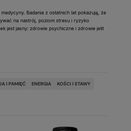
medycyny. Badania z ostatnich lat pokazują, że
ływać na nastrój, poziom stresu i ryzyko
 jest jasny: zdrowie psychiczne i zdrowie jelit
A I PAMIĘĆ
ENERGIA
KOŚCI I STAWY
NATURALNE OL