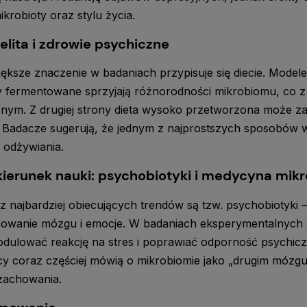
ikrobioty oraz stylu życia.
jelita i zdrowie psychiczne
ększe znaczenie w badaniach przypisuje się diecie. Model
 fermentowane sprzyjają różnorodności mikrobiomu, co z
nym. Z drugiej strony dieta wysoko przetworzona może zab
 Badacze sugerują, że jednym z najprostszych sposobów wsp
 odżywiania.
ierunek nauki: psychobiotyki i medycyna mik
 najbardziej obiecujących trendów są tzw. psychobiotyki –
owanie mózgu i emocje. W badaniach eksperymentalnych ob
ulować reakcję na stres i poprawiać odporność psychicz
 coraz częściej mówią o mikrobiomie jako „drugim mózgu”
 zachowania.