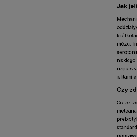
Jak je
Mechaniz
oddział
krótkoł
mózg. In
seroton
niskiego
najnowsz
jelitami 
Czy zd
Coraz wi
metaanal
prebioty
standard
poprawę 