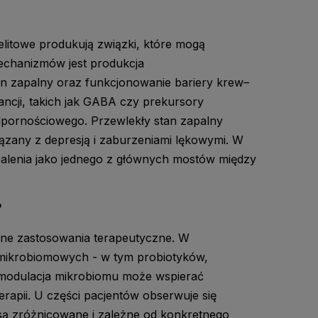
jelitowe produkują związki, które mogą
echanizmów jest produkcja
n zapalny oraz funkcjonowanie bariery krew–
ncji, takich jak GABA czy prekursory
pornościowego. Przewlekły stan zapalny
wiązany z depresją i zaburzeniami lękowymi. W
palenia jako jednego z głównych mostów między
?
alne zastosowania terapeutyczne. W
 mikrobiomowych - w tym probiotyków,
że modulacja mikrobiomu może wspierać
rapii. U części pacjentów obserwuje się
 są zróżnicowane i zależne od konkretnego