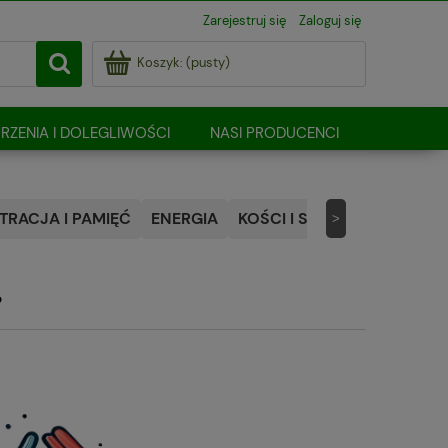
Zarejestruj się
Zaloguj się
Koszyk:
(pusty)
RZENIA I DOLEGLIWOŚCI
NASI PRODUCENCI
RACJA I PAMIĘĆ
ENERGIA
KOŚCI I STAWY
NATURALN
>
?