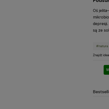
Podsu
Oś jelit
mikrobio
depresji
są ze so
#natura
Znajdź idea
W
Bestsel