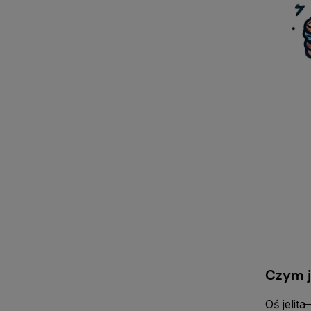
Czym j
Oś jeli