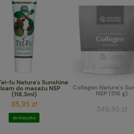
ei-fu Nature's Sunshine
Collagen Nature's Su
alsam do masażu NSP
NSP (516 g)
(118,3ml)
85,95 zł
349,95 zł
do koszyka