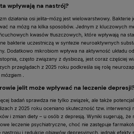
lita wpływają na nastrój?
m działania osi jelita–mózg jest wielowarstwowy. Bakterie 
ywać na mózg na kilka sposobów. Jednym z kluczowych m
ańcuchowych kwasów tłuszczowych, które wpływają na sta
ne bakterie uczestniczą w syntezie neuroaktywnych substa
iny. Dodatkowo mikrobiom wpływa na aktywność układu od
 stopnia, często związany z dysbiozą, jest coraz częściej 
ych przeglądach z 2025 roku podkreśla się rolę neuroza
a mózgiem .
rowie jelit może wpływać na leczenie depresji
ęcej badań sprawdza nie tylko związek, ale także potencj
izach z 2025 roku oceniano skuteczność tzw. interwencji
ków i zmian diety – u osób z depresją. Wyniki sugerują, 
owe leczenie psychiatryczne, choć nie zastępuje farmakote
nastroju i redukcję objawów depresyjnych, jednak efekty