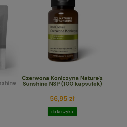
Czerwona Koniczyna Nature's
Bakte
nshine
Sunshine NSP (100 kapsułek)
kaps.) |
56,95 zł
do koszyka