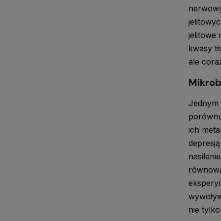
nerwowym
jelitowy
jelitow
kwasy tł
ale cora
Mikrob
Jednym z
porównuj
ich meta
depresją
nasileni
równowag
ekspery
wywoływa
nie tylk