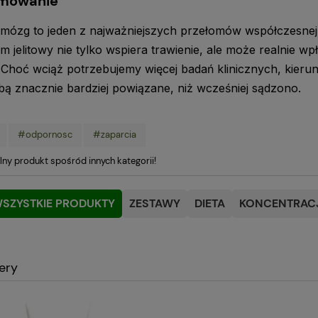
mowanie
a–mózg to jeden z najważniejszych przełomów współczesnej 
m jelitowy nie tylko wspiera trawienie, ale może realnie wp
. Choć wciąż potrzebujemy więcej badań klinicznych, kierunek
bą znacznie bardziej powiązane, niż wcześniej sądzono.
#odpornosc
#zaparcia
lny produkt spośród innych kategorii!
SZYSTKIE PRODUKTY
ZESTAWY
DIETA
KONCENTRACJ
lery