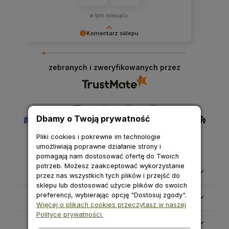
w tym miesiącu
Komentarz sklepu
Cieszymy się, że nasza obsługa spełniła Twoje
oczekiwania.
zebranych i zweryfikowanych przez
Dbamy o Twoją prywatność
Pliki cookies i pokrewne im technologie
umożliwiają poprawne działanie strony i
pomagają nam dostosować ofertę do Twoich
potrzeb. Możesz zaakceptować wykorzystanie
Pomoc
przez nas wszystkich tych plików i przejść do
sklepu lub dostosować użycie plików do swoich
preferencji, wybierając opcję "Dostosuj zgody".
Moje konto
Więcej o plikach cookies przeczytasz w naszej
Polityce prywatności.
Płatności i dostawa