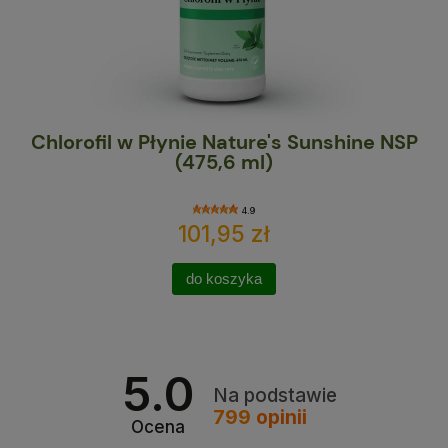
Chlorofil w Płynie Nature's Sunshine NSP
Ma
(475,6 ml)
4.9
101,95 zł
do koszyka
5.0
Na podstawie
799
opinii
Ocena