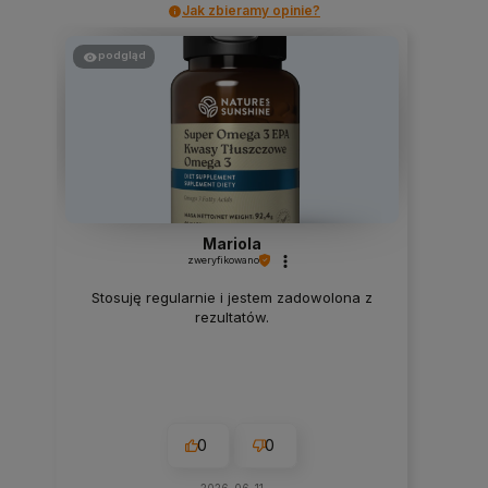
Jak zbieramy opinie?
podgląd
Mariola
zweryfikowano
Stosuję regularnie i jestem zadowolona z
rezultatów.
0
0