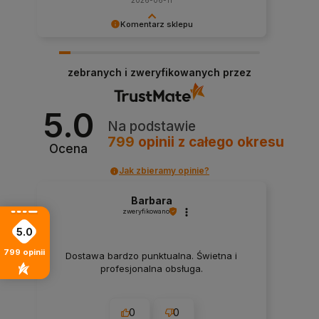
2026-06-11
Komentarz sklepu
Ogromnie nas cieszy, że zakupy u nas były dla
Ciebie pozytywnym doświadczeniem.
zebranych i zweryfikowanych przez
5.0
Na podstawie
799
opinii
z całego okresu
Ocena
Jak zbieramy opinie?
Barbara
zweryfikowano
5.0
799
opinii
Dostawa bardzo punktualna. Świetna i
profesjonalna obsługa.
0
0