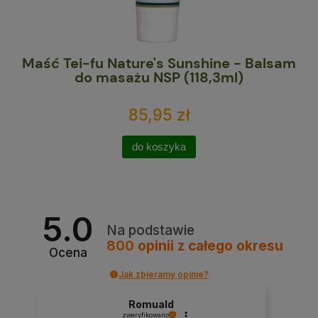
NSP
Maść Tei-fu Nature's Sunshine - Balsam
C
do masażu NSP (118,3ml)
85,95 zł
do koszyka
5.0
Na podstawie
800
opinii
z całego okresu
Ocena
Jak zbieramy opinie?
Romuald
zweryfikowano