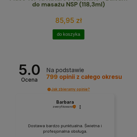
do masażu NSP (118,3ml)
85,95 zł
do koszyka
5.0
Na podstawie
799
opinii
z całego okresu
Ocena
Jak zbieramy opinie?
Barbara
zweryfikowano
Dostawa bardzo punktualna. Świetna i
profesjonalna obsługa.