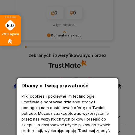
0
0
5.0
w tym miesiącu
799
opinii
Komentarz sklepu
Cieszymy się, że nasza obsługa spełniła Twoje
oczekiwania.
zebranych i zweryfikowanych przez
Dbamy o Twoją prywatność
Pliki cookies i pokrewne im technologie
umożliwiają poprawne działanie strony i
pomagają nam dostosować ofertę do Twoich
potrzeb. Możesz zaakceptować wykorzystanie
Pomoc
przez nas wszystkich tych plików i przejść do
sklepu lub dostosować użycie plików do swoich
preferencji, wybierając opcję "Dostosuj zgody".
Moje konto