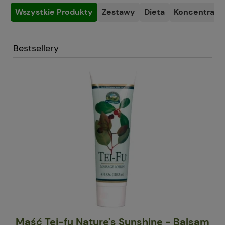
Wszystkie Produkty
Zestawy
Dieta
Koncentracja
Bestsellery
NSP
Maść Tei-fu Nature's Sunshine - Balsam
C